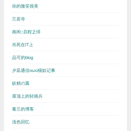
你的微笑很美
兰若寺
南闲::启程之绯
吊死在IT上
品可的blog
夕凪通信oωo猫奴记事
妖精の翼
屋顶上的轻骑兵
毒兰的博客
浅色回忆