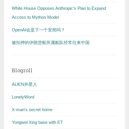
White House Opposes Anthropic’s Plan to Expand
Access to Mythos Model
OpenAI会是下一个安然吗？
被扣押的伊朗货船所属船队经常往来中国
Blogroll
ALIEN外星人
LonelyWord
X-man’s secret home
Yongwei Xing base with ET