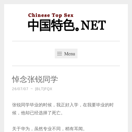
Skip
to
content
中国特色。NET
一个好的标题，是被GFW照顾的开始。
Menu
悼念张锐同学
26/07/07
~
[BLT]FQX
张锐同学毕业的时候，我正好入学，在我要毕业的时
候，他却已经选择了死亡。
关于华为，虽然专业不同，稍有耳闻。