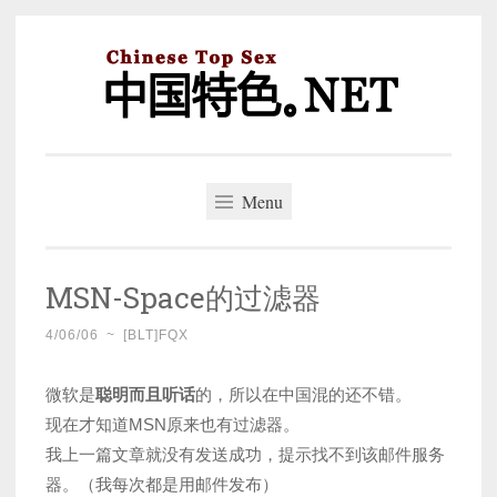
Skip
to
content
中国特色。NET
一个好的标题，是被GFW照顾的开始。
Menu
MSN-Space的过滤器
4/06/06
~
[BLT]FQX
微软是
聪明而且听话
的，所以在中国混的还不错。
现在才知道MSN原来也有过滤器。
我上一篇文章就没有发送成功，提示找不到该邮件服务
器。（我每次都是用邮件发布）