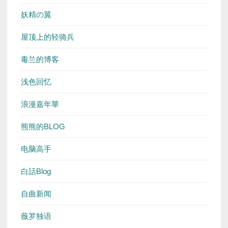
妖精の翼
屋顶上的轻骑兵
毒兰的博客
浅色回忆
浪漫嘉年華
熊熊的BLOG
电脑高手
白話Blog
自曲新闻
薇罗独语