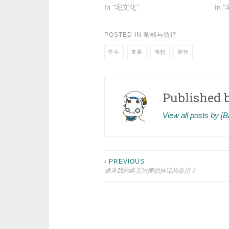
In "宅文化"
In 
POSTED IN
呐喊与彷徨
学生
常委
感想
智代
Published 
View all posts by 
Post
‹ PREVIOUS
难道我始终无法摆脱挂课的命运？
navigation