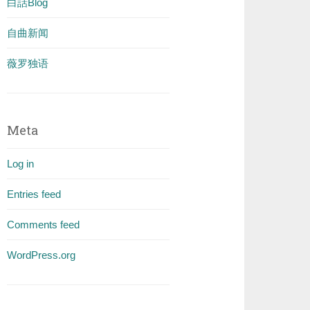
白話Blog
自曲新闻
薇罗独语
Meta
Log in
Entries feed
Comments feed
WordPress.org