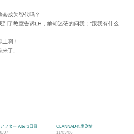
她会成为智代吗？
到了教室告诉LH，她却迷茫的问我：”跟我有什么
界上啊！
是来了。
アフター After3日目
CLANNAD仓库剧情
8/07
11/03/06