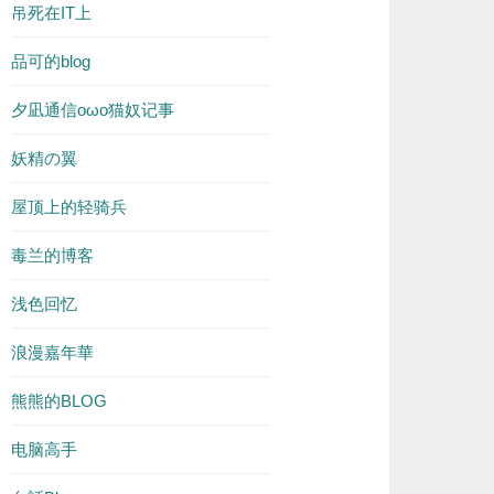
吊死在IT上
品可的blog
夕凪通信oωo猫奴记事
妖精の翼
屋顶上的轻骑兵
毒兰的博客
浅色回忆
浪漫嘉年華
熊熊的BLOG
电脑高手