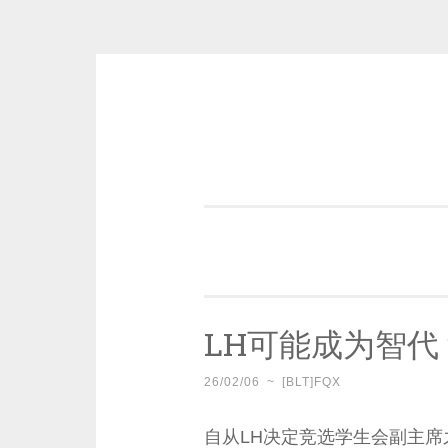
Skip
to
content
一个好的标题，是被GFW照顾的
LH可能成为智代
26/02/06
~
[BLT]FQX
自从LH决定竞选学生会副主