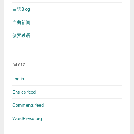
白話Blog
自曲新闻
薇罗独语
Meta
Log in
Entries feed
Comments feed
WordPress.org