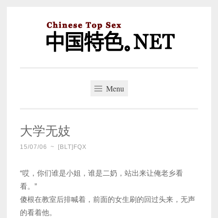
Skip
to
content
中国特色。NET
一个好的标题，是被GFW照顾的开始。
Menu
大学无妓
15/07/06
~
[BLT]FQX
“哎，你们谁是小姐，谁是二奶，站出来让俺老乡看
看。”
傻根在教室后排喊着，前面的女生刷的回过头来，无声
的看着他。