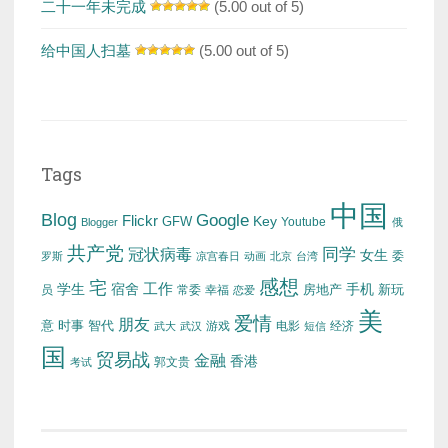
二十一年未完成
(5.00 out of 5)
给中国人扫墓
(5.00 out of 5)
Tags
中国
Blog
Google
Flickr
Key
GFW
Youtube
Blogger
俄
共产党
冠状病毒
同学
女生
委
罗斯
凉宫春日
动画
北京
台湾
感想
宅
工作
学生
宿舍
房地产
手机
新玩
员
常委
幸福
恋爱
美
爱情
朋友
意
时事
智代
游戏
电影
经济
武大
武汉
短信
国
贸易战
金融
香港
考试
郭文贵