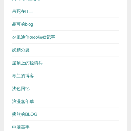
吊死在IT上
品可的blog
夕凪通信oωo猫奴记事
妖精の翼
屋顶上的轻骑兵
毒兰的博客
浅色回忆
浪漫嘉年華
熊熊的BLOG
电脑高手