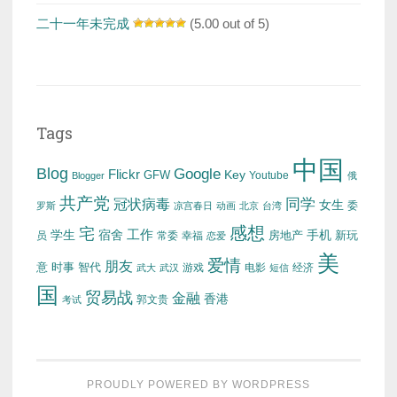
二十一年未完成
(5.00 out of 5)
Tags
中国
Blog
Google
Flickr
Key
GFW
Youtube
Blogger
俄
共产党
冠状病毒
同学
女生
委
罗斯
凉宫春日
动画
北京
台湾
感想
宅
工作
学生
宿舍
房地产
手机
新玩
员
常委
幸福
恋爱
美
爱情
朋友
意
时事
智代
游戏
电影
经济
武大
武汉
短信
国
贸易战
金融
香港
考试
郭文贵
PROUDLY POWERED BY WORDPRESS