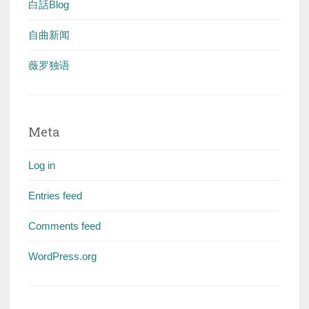
白話Blog
自曲新闻
薇罗独语
Meta
Log in
Entries feed
Comments feed
WordPress.org