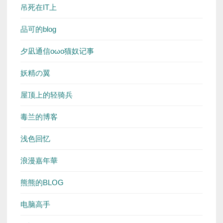
吊死在IT上
品可的blog
夕凪通信oωo猫奴记事
妖精の翼
屋顶上的轻骑兵
毒兰的博客
浅色回忆
浪漫嘉年華
熊熊的BLOG
电脑高手