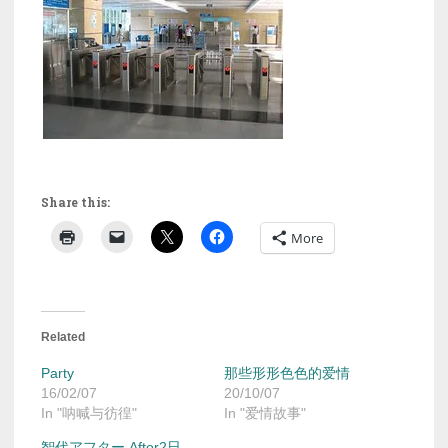
Share this:
More
Related
Party
那些形形色色的爱情
16/02/07
20/10/07
In "呐喊与彷徨"
In "爱情故事"
智代アフター After2日