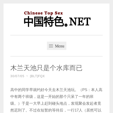
Skip
to
content
中国特色。NET
一个好的标题，是被GFW照顾的开始。
Menu
木兰天池只是个水库而已
30/07/05
~
[BLT]FQX
高中的同学早就约好今天去木兰天池玩。（PS：本人高
中有两个班级，这是一开始的那个只呆了一年的班
级。）于是一大早上赶到碰头地点，发现聚会发起者竟
然迟到了。不过在短暂的等待后，一行17人（居然可以