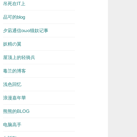
吊死在IT上
品可的blog
夕凪通信oωo猫奴记事
妖精の翼
屋顶上的轻骑兵
毒兰的博客
浅色回忆
浪漫嘉年華
熊熊的BLOG
电脑高手