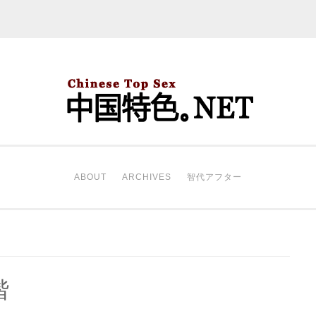
中国特色。NET
开始。
ABOUT
ARCHIVES
智代アフター
谐