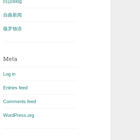
白話Blog
自曲新闻
薇罗独语
Meta
Log in
Entries feed
Comments feed
WordPress.org