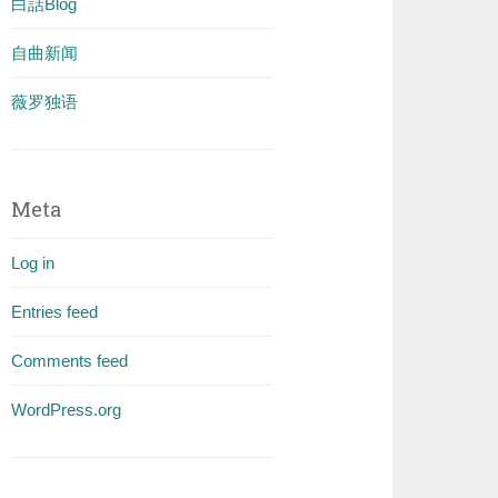
白話Blog
自曲新闻
薇罗独语
Meta
Log in
Entries feed
Comments feed
WordPress.org