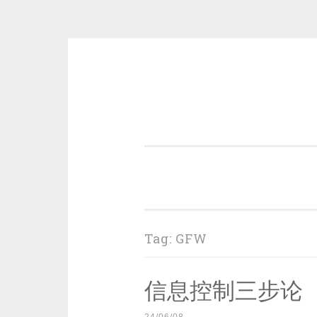
Skip
to
content
一个好的标题，是被GFW照顾的
Tag:
GFW
信息控制三步论