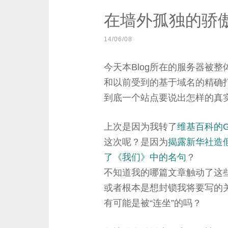
在墙外孤独的骄
14/06/08
今天本Blog所在的服务器被整
和以前受到的基于域名的精确打
到底一个站点要说出怎样的真实
上次是因为我转了
维基百科的
这次呢？是因为
揭露新华社造
了《我们》中的名句
？
不知道我的哪篇文章触动了这
或者根本是想封锁我将要写的
有可能是被“连坐”的吗？