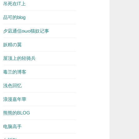
吊死在IT上
品可的blog
夕凪通信oωo猫奴记事
妖精の翼
屋顶上的轻骑兵
毒兰的博客
浅色回忆
浪漫嘉年華
熊熊的BLOG
电脑高手