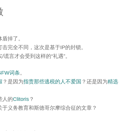
傲
体盾掉了。
击完全不同，这次是基于IP的封锁。
/谎言才会受到这样的“礼遇”。
GFW词条
。
假
？是因为
指责那些逃税的人不爱国
？还是因为
精选
些人的
Clitoris
？
关于义务教育和斯德哥尔摩综合征的文章？