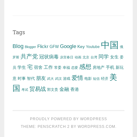
Tags
中国
Blog
Google
Flickr
Key
GFW
Youtube
Blogger
俄
共产党
冠状病毒
同学
女生
委
罗斯
凉宫春日
动画
北京
台湾
感想
宅
工作
学生
宿舍
房地产
手机
新玩
员
常委
幸福
恋爱
美
爱情
朋友
意
时事
智代
游戏
电影
经济
武大
武汉
短信
国
贸易战
金融
香港
考试
郭文贵
PROUDLY POWERED BY WORDPRESS
THEME: PENSCRATCH 2 BY
WORDPRESS.COM
.