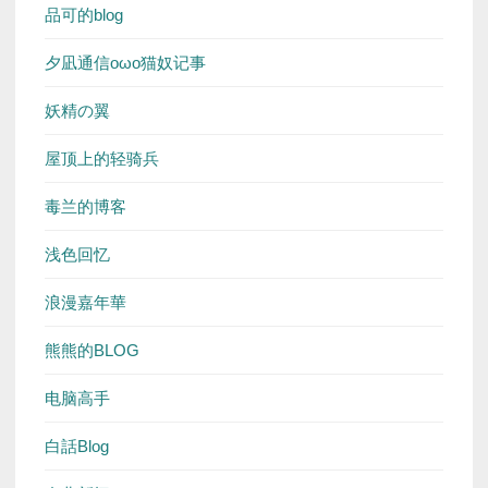
品可的blog
夕凪通信oωo猫奴记事
妖精の翼
屋顶上的轻骑兵
毒兰的博客
浅色回忆
浪漫嘉年華
熊熊的BLOG
电脑高手
白話Blog