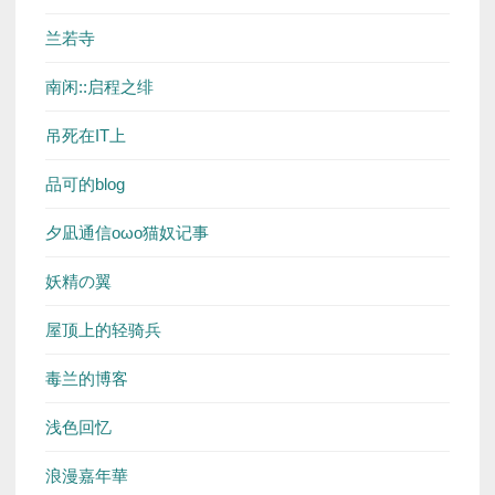
兰若寺
南闲::启程之绯
吊死在IT上
品可的blog
夕凪通信oωo猫奴记事
妖精の翼
屋顶上的轻骑兵
毒兰的博客
浅色回忆
浪漫嘉年華