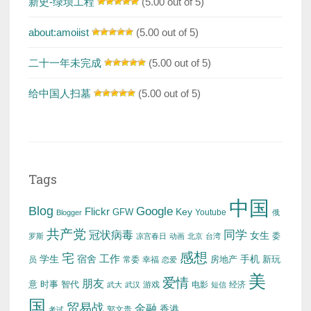
新史-绿坝工程
(5.00 out of 5)
about:amoiist
(5.00 out of 5)
二十一年未完成
(5.00 out of 5)
给中国人扫墓
(5.00 out of 5)
Tags
中国
Blog
Google
Flickr
Key
GFW
Youtube
Blogger
俄
共产党
冠状病毒
同学
女生
委
罗斯
凉宫春日
动画
北京
台湾
感想
宅
工作
学生
宿舍
房地产
手机
新玩
员
常委
幸福
恋爱
美
爱情
朋友
意
时事
智代
游戏
电影
经济
武大
武汉
短信
国
贸易战
金融
香港
考试
郭文贵