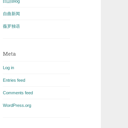
白話Blog
自曲新闻
薇罗独语
Meta
Log in
Entries feed
Comments feed
WordPress.org