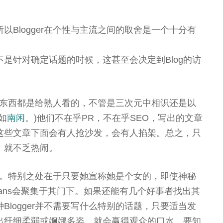
所以Blogger在个性与主流之间的取舍是一个十分有
不是针对确定话题的时候，这甚至会决定到Blog的访
们写的东西都是给熟人看的，不管是三次元中相识还是以
如
南闲
。)他们不在乎PR，不在乎SEO，写出的文章
这些文章下面会有人抢沙发，会有人掐架。总之，只
，就不乏热闹。
很特别。特别之处在于只要她宣称她是个女的，即使神秘
ans会聚集于其门下。如果还能有几个好事者找出其
Blogger并不需要写什么特别的话题，只要适当发
出纤细柔弱或婀娜多姿，就会赢得观众的口水。要知