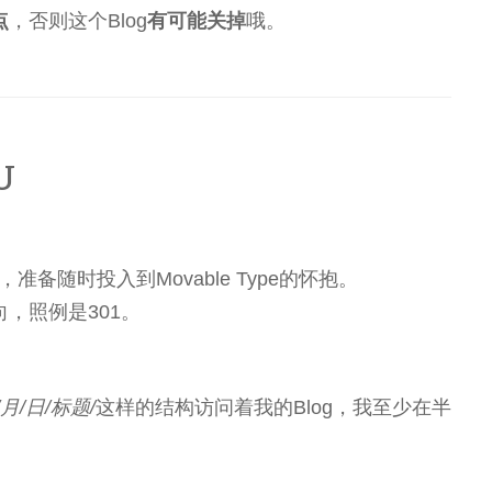
点
，否则这个Blog
有可能关掉
哦。
U
，准备随时投入到Movable Type的怀抱。
，照例是301。
/月/日/标题/
这样的结构访问着我的Blog，我至少在半