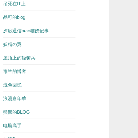
吊死在IT上
品可的blog
夕凪通信oωo猫奴记事
妖精の翼
屋顶上的轻骑兵
毒兰的博客
浅色回忆
浪漫嘉年華
熊熊的BLOG
电脑高手