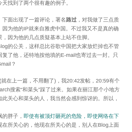
今天找到了两个很有趣的例子。
》下面出现了一篇评论，署名
路过
，对我做了三点质
，因为他的IP就来自雅虎中国。不过我又不是真的确
景，因为他的几点质疑基本上站不住脚。
log的公关，这样总比谷歌中国把大家放烂掉也不管
回复了他，还特地按他填的E-mail也寄过去一封。只
ail？
(就在上一篇，不用翻了)，我20:42发帖，20:59有个
ogsearch搜索“和菜头”踩了过来。如果在丽江那个小地方
如此关心和菜头的人，我当然会感到惊讶的。所以，
飘的胖子，
即使有被顶灯砸死的危险，即使网络在下
在所关心的，他现在所关心的是，别人在Blog上面