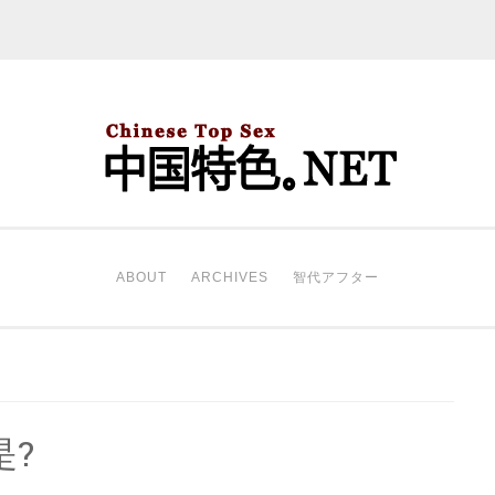
中国特色。NET
开始。
ABOUT
ARCHIVES
智代アフター
?