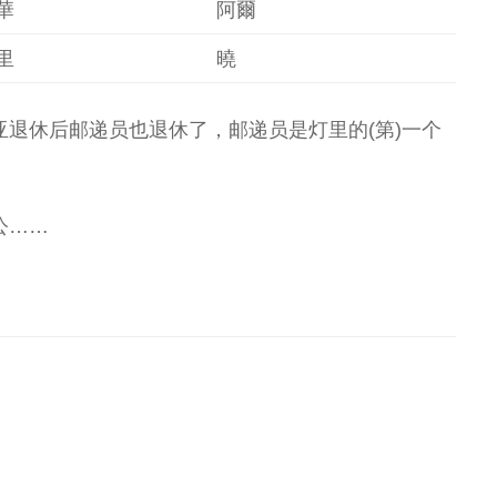
華
阿爾
里
曉
退休后邮递员也退休了，邮递员是灯里的(第)一个
公……