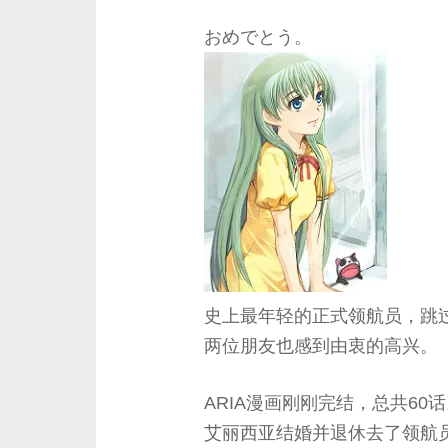
おめでとう。
史上最年轻的正式领航员，跳
两位朋友也感到由衷的高兴。
ARIA漫画刚刚完结，总共60
艾丽西亚结婚并退休去了领航员协