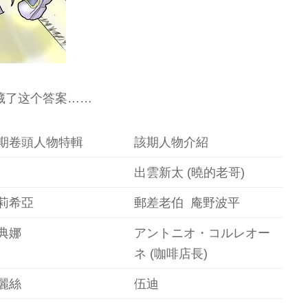
藏了这个答案……
期卷頭人物特輯
該期人物介紹
出雲新太 (曉的老哥)
莉希亞
郵差老伯 庵野波平
典娜
アントニオ・コルレオー
ネ (咖啡店長)
麗絲
伍迪