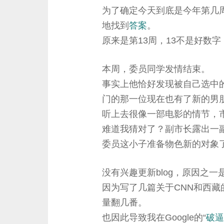
为了确定今天到底是今年第几
地找到
答案
。
原来是第13周，13不是好数
本周，委员同学发情结束。
事实上他恰好发现被自己选中
门的那一位现在也有了新的男
听上去很像一部电影的情节，
难道我猜对了？副市长露出一
委员这小子准备物色新的对象
没有兴趣更新blog，原因之
因为写了几篇关于CNN和西藏
量翻几番。
也因此导致我在Google的“
破逼B