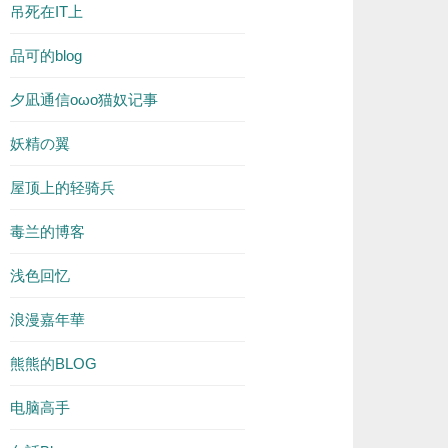
吊死在IT上
品可的blog
夕凪通信oωo猫奴记事
妖精の翼
屋顶上的轻骑兵
毒兰的博客
浅色回忆
浪漫嘉年華
熊熊的BLOG
电脑高手