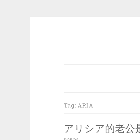
Skip
to
content
一个好的标题，是被GFW照顾的
Tag:
ARIA
アリシア的老公是