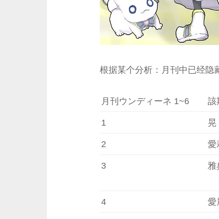
根据某个分析：月刊中已经隐
月刊ウンディーネ 1~6
該
1
晃
2
愛
3
雅
4
愛