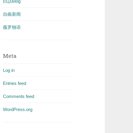
白話Blog
自曲新闻
薇罗独语
Meta
Log in
Entries feed
Comments feed
WordPress.org