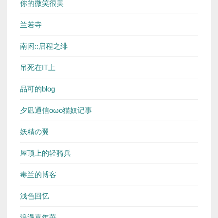
你的微笑很美
兰若寺
南闲::启程之绯
吊死在IT上
品可的blog
夕凪通信oωo猫奴记事
妖精の翼
屋顶上的轻骑兵
毒兰的博客
浅色回忆
浪漫嘉年華