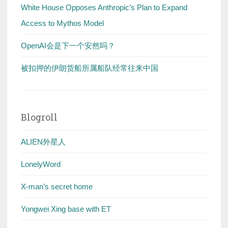
White House Opposes Anthropic’s Plan to Expand
Access to Mythos Model
OpenAI会是下一个安然吗？
被扣押的伊朗货船所属船队经常往来中国
Blogroll
ALIEN外星人
LonelyWord
X-man’s secret home
Yongwei Xing base with ET