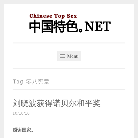
Skip
to
content
中国特色。NET
一个好的标题，是被GFW照顾的开始。
Menu
Tag:
零八宪章
刘晓波获得诺贝尔和平奖
10/10/10
感谢国家。