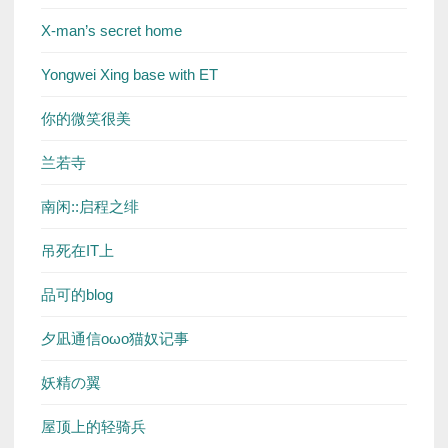
X-man’s secret home
Yongwei Xing base with ET
你的微笑很美
兰若寺
南闲::启程之绯
吊死在IT上
品可的blog
夕凪通信oωo猫奴记事
妖精の翼
屋顶上的轻骑兵