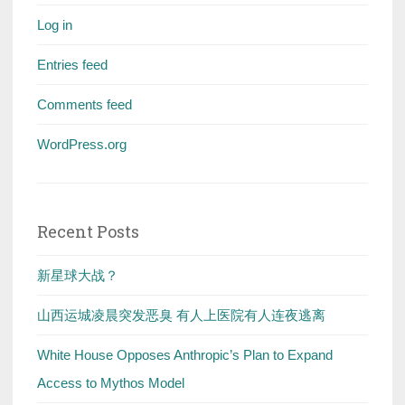
Log in
Entries feed
Comments feed
WordPress.org
Recent Posts
新星球大战？
山西运城凌晨突发恶臭 有人上医院有人连夜逃离
White House Opposes Anthropic’s Plan to Expand
Access to Mythos Model