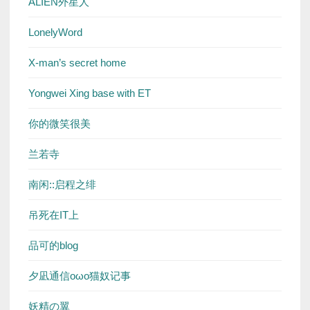
ALIEN外星人
LonelyWord
X-man’s secret home
Yongwei Xing base with ET
你的微笑很美
兰若寺
南闲::启程之绯
吊死在IT上
品可的blog
夕凪通信oωo猫奴记事
妖精の翼