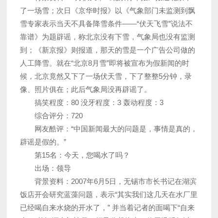
了一场雪；次日《京华时报》以《气象部门未监测到飘
雪专家表示当天不具备降雪条件——“伏天飞雪”说法不
靠谱》为题辟谣，称北京没有下雪，气象局也没有监测
到；《新京报》则报道，那天的雪是一个广告公司做的
人工降雪。就在“北京8月雪”即将被宣布为假新闻的时
候，北京竟然又下了一场伏天雪，下了整整5分钟，录
像、照片俱在；此后气象局没再辟谣了。
搞笑程度：80 没牙程度：3 轰动程度：3
综合评分：720
网友酷评：“中国新闻最大的问题是，事情是真的，
辟谣是假的。”
第15名：今天，您喝水了吗？
出场：领导
背景资料：2007年6月5日，无锡市市长书记在湖滨
饭店开会研究蓝藻问题，表示“其实我们这几天在水厂里
已经喝自来水烧的开水了，” 并当着记者的面喝下“自来