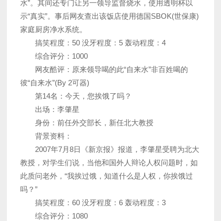
水”。其间还专门让另一领导监督烧水，使用透明杯以
示“真实”。事后网友查出该饭店使用德国SBOK(世保康)
家庭厨房净水系统。
搞笑程度：50 没牙程度：5 轰动程度：4
综合评分：1000
网友酷评：原来领导喝的此“自来水”非百姓喝的
彼“自来水”(By 2可器)
第14名：今天，您挨饿了吗？
出场：李肇星
身份：前任外交部长，新任北大教授
背景资料：
2007年7月8日《新京报》报道，李肇星受聘为北大
教授，对学生们说，当他和国外人辩论人权问题时，如
此质问老外，“我挨过饿，知道什么是人权，你挨饿过
吗？”
搞笑程度：60 没牙程度：6 轰动程度：3
综合评分：1080