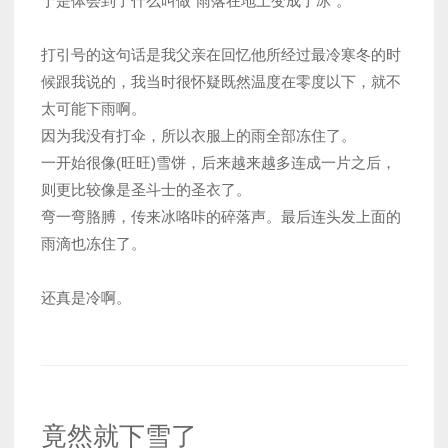
于是体会到了什么叫做“雨落在地上变成了冰”。
打引号的这句话是我父亲在回忆他所经过最冷寒冬的时
候跟我说的，我当时很怀疑既然温度在零度以下，就不
太可能下雨啊。
因为我没有打伞，所以衣服上的雨全部冻住了。
一开始很像(旺旺)雪饼，后来越来越多连成一片之后，
则更比较像是圣斗士的圣衣了。
弯一弯胳膊，传来冰咯咔的碎落声。最后连头发上面的
雨滴也冻住了。
还真是冷啊。
竟然就下雪了