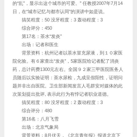
的“乱”，显示出这个城市的可爱。” 任教授2007年7月14
日，在“城市记忆与都市认同”的演讲中如是说。
搞笑程度：50 没牙程度：3 轰动程度：3
综合评分：450
第17名：茶水“发炎”
出场：记者和医生
背景资料：杭州记者以茶水冒充尿液，到１０家医
院化验。有６家查出“发炎”，5家医院给记者配了消炎
药，总计药费1300元左右。全国９２家三甲医院医务人
员随后以实验证明：茶水尿检，九成呈假阳性，证明问
题并非出自医院。卫生部新闻发言人毛群安对媒体的此
次策划提出批评, 表示此行为有悖记者职业道德。
搞笑程度：80 没牙程度：2 轰动程度：3
综合评分：480
第16名：八月飞雪
出场：北京气象局
背景资料：8月伏天，《北京青年报》报道北京下