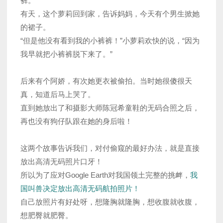
裤。
有天，这个萝莉回到家，告诉妈妈，今天有个男生掀她
的裙子。
“但是他没有看到我的小裤裤！”小萝莉欢快的说，“因为
我早就把小裤裤脱下来了。”
后来有个阿娇，有次她更衣被偷拍。当时她很傻很天
真，知道后马上哭了。
直到她放出了和摄影大师陈冠希童鞋的无码合照之后，
再也没有狗仔队跟在她的身后啦！
这两个故事告诉我们，对付偷窥的最好办法，就是直接
放出高清无码照片口牙！
所以为了应对Google Earth对我国领土完整的挑衅，
我
国叫兽决定放出高清无码航拍照片！
自己放照片有好处呀，想隆胸就隆胸，想收腹就收腹，
想肥臀就肥臀。