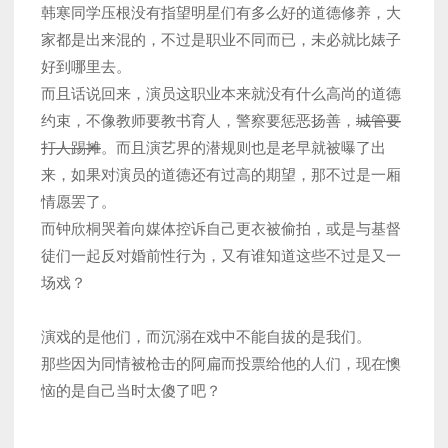
韩寒同学压根没有指望明星们有多么好的道德修养，大
家都是出来混的，不过是职业不同而已，未必就比婊子
好到哪里去。
而且话说回来，演员这职业本来就没有什么高尚的道德
约束，不像教师要教书育人，警察要惩恶扬善，
城管要
打人踢摊
。而且演艺界的潜规则也是老早就被曝了出
来，如果对演员的道德还有过高的期望，那不过是一厢
情愿罢了。
而钟欣桐哭着向媒体控诉自己更衣被偷拍，或是与基督
徒们一起反对婚前性行为，又有谁知道这些不过是又一
场戏？
演戏的是他们，而沉溺在戏中不能自拔的是我们。
那些因为同情被枪击的阿扁而投票给他的人们，现在懊
恼的是自己当时太傻了吧？