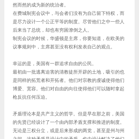
然而然的成为新的统治者。
在费城制宪会议中，与会者们没有为自己留下特权，而
是尽力设计一个公正平等的制度。尽管他们之中一些人
后来当了总统，却也有穷困潦倒之人。
制宪会议的时候，华盛顿是主席，你要知道，在欧美的
议事规则中，主席甚至没有权利发表自己的观点。
幸运的是，美国有一群追求自由的公民。
最初由一批逃离迫害的清教徒所开辟的土地，吸引的也
是同样的拓荒者和开拓者。他们对宗教的虔诚使得他们
博爱、宽容。他们对自由的向往使得他们可以随时拿起
枪反抗任何压迫。
矛盾理论本是共产主义的哲学。但是早在那之前，美国
的先贤已经设计了一个由内部矛盾支撑和推进的制度。
无论是三权分立，或是后来形成的两党，甚至是州与州
之间，这种矛盾是设计中的矛盾，也由设计解决了他们