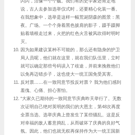
闪闪，活像一个个贼。我们有的史学家还肯定地
说，古人去参加选举仪式时，还要精心化装一番。
在我想象中，选举是这样一幅荒诞阴森的图景：黑
夜。广场。一个个身着黑色披肩的影子，蹑手蹑脚
贴着墙根走过来，火把的红色火舌被风吹得时明时
灭。
因为如果建议某种不可能的，那么还有隐身的护卫
局人员呢，他们就在这里，就在我们队伍里，立时
就可以确定那些号码误入了歧途，并前来挽救他们
以免再迈错步子，这也使大一统王国免受其害。
反对票……在一致同意节投反对票？ 我为他们感到
羞傀、心痛、担心害怕。
“大家久已期待的一致同意节庆典昨天举行了。无数
次证明自己绝对英明的我们的大恩主，第48次再度
全票当选。选举庆典上曾发生了某些骚乱。这是反
对幸福的敌人蓄意捣乱，从而破坏了庆典的良好气
氛。因此，他们也就无权再保持作为大一统王国新