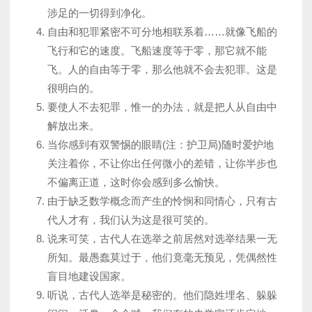
涉足的一切得到净化。
自由和犯罪紧密不可分地相联系着……就像飞船的
飞行和它的速度。飞船速度等于零，那它就不能
飞。人的自由等于零，那么他就不会去犯罪。这是
很明白的。
要使人不去犯罪，惟一的办法，就是把人从自由中
解放出来。
当你感到有双警惕的眼睛(注：护卫局)随时爱护地
关注着你，不让你出任何微小的差错，让你半步也
不偏离正道，这时你会感到多么愉快。
由于缺乏数学概念而产生的怜悯和同情心，只有古
代人才有，我们认为这是很可笑的。
说来可笑，古代人在选举之前居然对选举结果一无
所知。最愚蠢莫过于，他们竟毫无预见，凭偶然性
盲目地建设国家。
听说，古代人选举是秘密的。他们隐姓埋名、躲躲