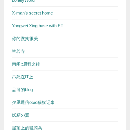
LonelyWord
X-man’s secret home
Yongwei Xing base with ET
你的微笑很美
兰若寺
南闲::启程之绯
吊死在IT上
品可的blog
夕凪通信oωo猫奴记事
妖精の翼
屋顶上的轻骑兵