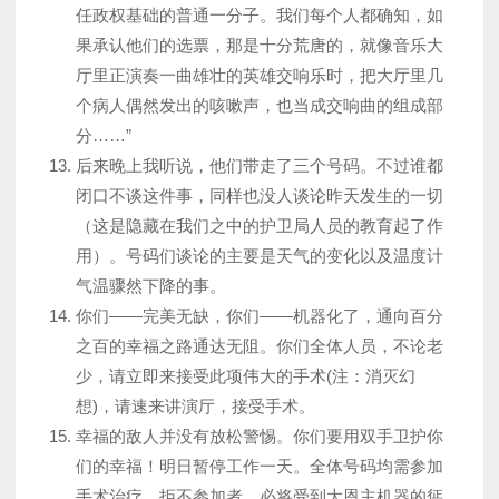
任政权基础的普通一分子。我们每个人都确知，如
果承认他们的选票，那是十分荒唐的，就像音乐大
厅里正演奏一曲雄壮的英雄交响乐时，把大厅里几
个病人偶然发出的咳嗽声，也当成交响曲的组成部
分……”
后来晚上我听说，他们带走了三个号码。不过谁都
闭口不谈这件事，同样也没人谈论昨天发生的一切
（这是隐藏在我们之中的护卫局人员的教育起了作
用）。号码们谈论的主要是天气的变化以及温度计
气温骤然下降的事。
你们——完美无缺，你们——机器化了，通向百分
之百的幸福之路通达无阻。你们全体人员，不论老
少，请立即来接受此项伟大的手术(注：消灭幻
想)，请速来讲演厅，接受手术。
幸福的敌人并没有放松警惕。你们要用双手卫护你
们的幸福！明日暂停工作一天。全体号码均需参加
手术治疗。拒不参加者，必将受到大恩主机器的惩