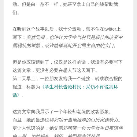
动。但是白一彤不一样，她甚至拿出自己的钱帮助我
们。
在听到这个故事以后，我十分激动，禁不住在twitter上
写下：
突然觉得，也许让大学生当村官是极佳的改变中
国现状的举措，或许能够就此开启民主自由的大门
。
但是你应该猜到了，仅仅是这样的话，我没有必要写下
这篇文章，更没有必要在愚人节这天写下。
第二天早上，一位朋友发给我一个链接，转载联合报的
报道，标题为
《学生村长告诫村民：采访不许说我坏
话》
。
这篇文章向我展示了一个年轻却老练的政客形象。
而且，她的当选也
得归功于当地雄厚的白氏家族势力
。
更让人惊讶的是，她父亲
还聘请一位大学女生日夜陪伴
白一彤，为她提包、解闷，并照顾生活起居
。