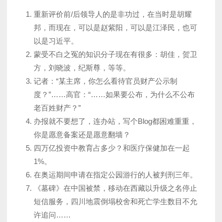
重新评价前/后领导人的是非功过，在当时是胡耀
邦，而现在，可以是赵紫阳，可以是江泽民，也可
以是习近平。
蒙受不白之冤的知识分子现在有很多：胡佳，贺卫
方，刘晓波，纪斯尊，等等。
记者：“某主席，你怎么看待官员财产公示制
度？”……高官：“……如果要公布，为什么不公布
老百姓财产？”
办报就不要想了，连办站，写个Blog都困难重重，
你是愿意备案还是愿意翻墙？
四万亿投资中教育占多少？和医疗保健加在一起
1%。
在奥运期间申请在指定公园游行的人被判刑三年。
《墓碑》在中国被禁，移动在西藏以升级之名停止
短信服务，四川地震倒塌校舍和死亡学生数目不允
许追问……