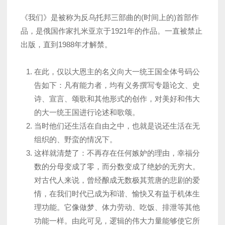
《我们》是被称为反乌托邦三部曲的(时间上的)首部作
品，是俄国作家扎米亚京于1921年的作品。一直被禁止
出版，直到1988年才解禁。
在此，仅以大恩主的名义向大一统王国全体号码公
告如下：凡有能力者，均有义务撰写专题论文、史
诗、宣言、颂歌和其他形式的创作，对美好和伟大
的大一统王国进行论述和歌颂。
当时他们还生活在自由之中，也就是说还生活在无
组织的、野蛮的情况下。
这样就清楚了：不再存在任何嫉妒的理由，幸福分
数的分母变成了零，而分数变成了绝妙的无穷大。
对古代人来说，曾经酿成无数极其荒唐的悲剧的爱
情，在我们时代已成为和谐、愉快又有益于机体生
理功能。它像做梦、体力劳动、吃饭、排泄等其他
功能一样。由此可见，逻辑的伟大力量能够使它所