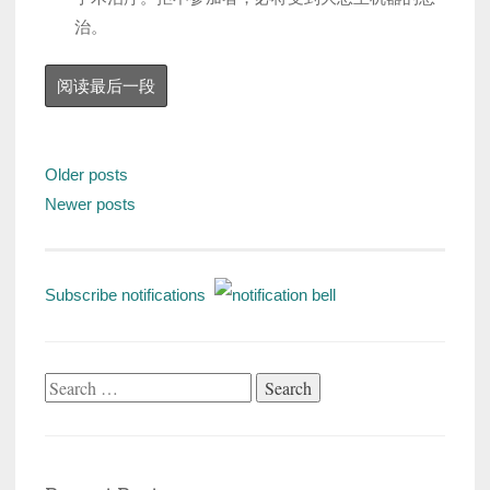
治。
阅读最后一段
Posts
Older posts
navigation
Newer posts
Subscribe notifications
Search
for: