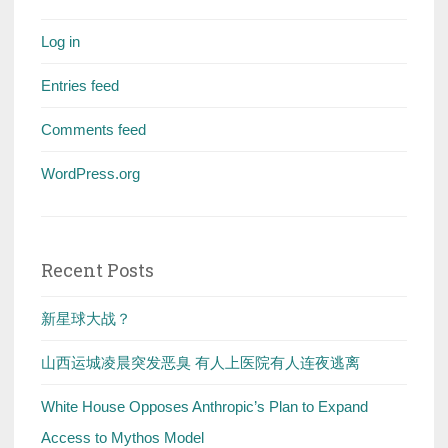
Log in
Entries feed
Comments feed
WordPress.org
Recent Posts
新星球大战？
山西运城凌晨突发恶臭 有人上医院有人连夜逃离
White House Opposes Anthropic’s Plan to Expand
Access to Mythos Model