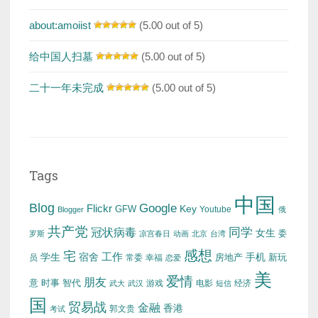
about:amoiist
(5.00 out of 5)
给中国人扫墓
(5.00 out of 5)
二十一年未完成
(5.00 out of 5)
Tags
中国
Blog
Google
Flickr
Key
GFW
Youtube
Blogger
俄
共产党
冠状病毒
同学
女生
委
罗斯
凉宫春日
动画
北京
台湾
感想
宅
工作
学生
宿舍
房地产
手机
新玩
员
常委
幸福
恋爱
美
爱情
朋友
意
时事
智代
游戏
电影
经济
武大
武汉
短信
国
贸易战
金融
香港
考试
郭文贵