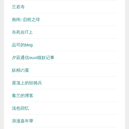
兰若寺
南闲::启程之绯
吊死在IT上
品可的blog
夕凪通信oωo猫奴记事
妖精の翼
屋顶上的轻骑兵
毒兰的博客
浅色回忆
浪漫嘉年華