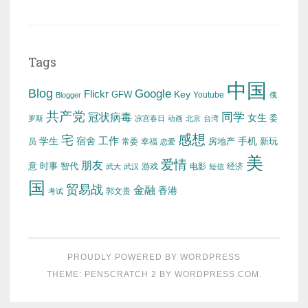
Tags
中国
Blog
Google
Flickr
Key
GFW
Youtube
Blogger
俄
共产党
冠状病毒
同学
女生
委
罗斯
凉宫春日
动画
北京
台湾
感想
宅
工作
学生
宿舍
房地产
手机
新玩
员
常委
幸福
恋爱
美
爱情
朋友
意
时事
智代
游戏
电影
经济
武大
武汉
短信
国
贸易战
金融
香港
考试
郭文贵
PROUDLY POWERED BY WORDPRESS
THEME: PENSCRATCH 2 BY
WORDPRESS.COM
.