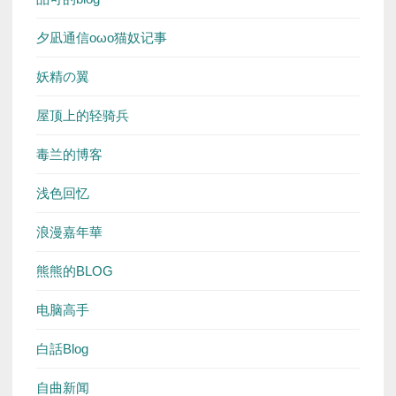
夕凪通信oωo猫奴记事
妖精の翼
屋顶上的轻骑兵
毒兰的博客
浅色回忆
浪漫嘉年華
熊熊的BLOG
电脑高手
白話Blog
自曲新闻