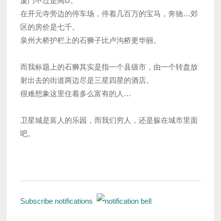
厦门不过是闽D。
在开元寺旁边的停车场，停着几百万的宝马，奔驰…郊
区的房价是七千。
泉州大桥护栏上的石狮子比卢沟桥更华丽。
而我标题上的石狮其实是指一个县级市，由一个转盘放
射出去的街道两边尽是三星四星的酒店。
很难想象这里住着多么富有的人…
卫星城是富人的乐园，而我们穷人，还是躲在城市里面
吧。
Subscribe notifications