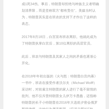
成1死34伤。事后，特朗普却拒绝与种族主义者明确
划清界限，而是坚称双方“都有责任”。美媒当时认
为，特朗普其实是在班农的支持下才作出了这样的
表态。
2017年8月18日，白宫宣布班农离职。他就此成为
了特朗普执掌白宫后，第10位离职的高层官员。
此后，班农与特朗普及其家人之间的矛盾也逐渐公
开化。
在2018年年初出版的《火与怒：特朗普白宫内幕》
一书中，班农在接受作者沃尔夫（Michael Wolff）
采访时，对前雇主特朗普的家人进行了毫不留情的
批判。他不仅斥责特朗普女儿伊万卡愚蠢，还指称
特朗普的长子小特朗普在2016年大选前夕密会俄罗