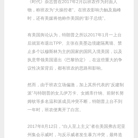
《时代》杂志曾在2017年2月以班农作为封面人
物，称班农为“大操控者”。在班农影响力触及巅峰
时，还有美媒将他称作美国的“影子总统”。
有美国舆论认为，特朗普之所以2017年1月一上台
后就宣布退出TPP、主张在美墨边境建隔离墙、禁
止多个以穆斯林为主的国家的国民入境美国，以及
执意带领美国退出《巴黎协定》，在这些重大的争
议性决策背后，都有班农的思路和影响。
然而，由于班农立场偏激，加上其所代表的“反建制
派”与特朗普的女儿伊万卡、女婿库什纳、前财长努
姆钦等多名温和派成员冲突不断，特朗普上台不到
一年时，班农便离开了白宫。
2017年8月12日，“白人至上主义”者在美国弗吉尼亚
州集会示威时，与反示威者发生暴力冲突，最终造