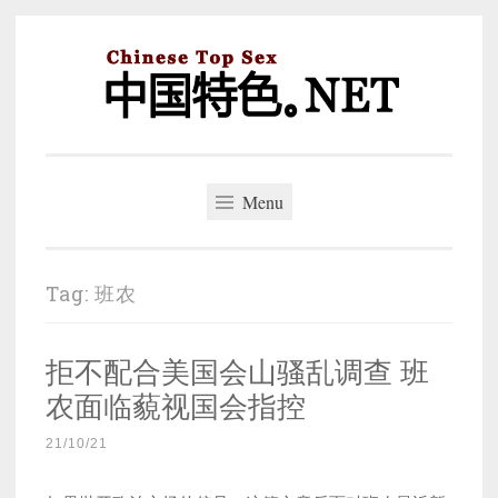
Skip
to
content
中国特色。NET
一个好的标题，是被GFW照顾的开始。
Menu
Tag:
班农
拒不配合美国会山骚乱调查 班
农面临藐视国会指控
21/10/21