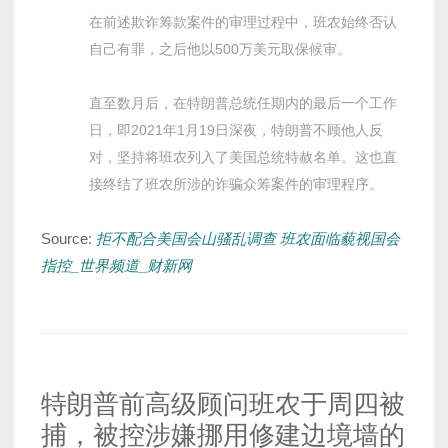
在前述欺诈筹款案件的审理过程中，班农始终否认
自己有罪，之后他以500万美元取保候审。
直至数月后，在特朗普总统任期内的最后一个工作
日，即2021年1月19日深夜，特朗普不顾他人反
对，坚持将班农列入了美国总统特赦名单。这也直
接终结了班农所涉的诈骗众筹案件的审理程序。
Source:
拒不配合美国会山骚乱调查 班农面临藐视国会
指控_世界频道_财新网
特朗普前高级顾问班农于周四被
捕，被控涉嫌挪用修建边境墙的