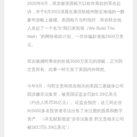
2020年8月，班农被美国检方以欺诈筹款的罪名起
诉，并于8月20日清晨在康涅狄格州附近海域的一艘
豪华游艇上被捕。美国检方当时指控，班农联合他
人发起了一个名为“我们来筑墙（We Build The
Wall）”的网络筹款计划，一共诈骗款项逾2500万美
元。
班农被捕时乘坐的价值3500万美元的游艇，正为郭
文贵所有。此事一时引发了美国内外哗然。
今年9月，与郭文贵和班农相关的美国三家媒体公司
因涉嫌非法集资，被美国证监会罚款5.39亿美元
（约合人民币35亿元）。证监会指控，这三间企业
向5000多名投资者非法出售了未注册的股票和数字
资产。（详见财新报道“涉非法集资 郭文贵相关公司
被SEC罚5.39亿美元”）