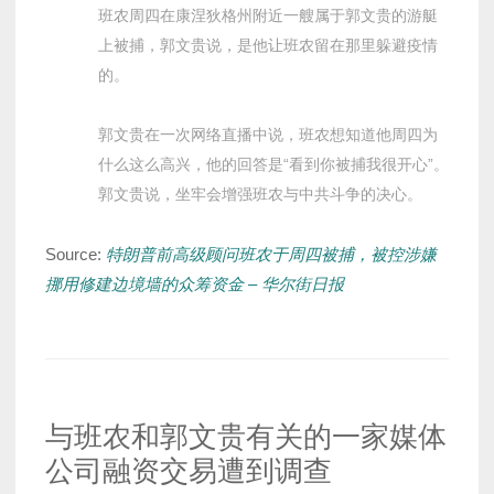
班农周四在康涅狄格州附近一艘属于郭文贵的游艇
上被捕，郭文贵说，是他让班农留在那里躲避疫情
的。
郭文贵在一次网络直播中说，班农想知道他周四为
什么这么高兴，他的回答是“看到你被捕我很开心”。
郭文贵说，坐牢会增强班农与中共斗争的决心。
Source:
特朗普前高级顾问班农于周四被捕，被控涉嫌
挪用修建边境墙的众筹资金 – 华尔街日报
与班农和郭文贵有关的一家媒体
公司融资交易遭到调查