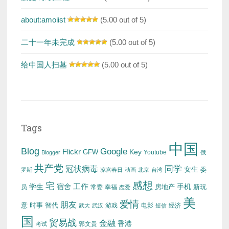
about:amoiist
(5.00 out of 5)
二十一年未完成
(5.00 out of 5)
给中国人扫墓
(5.00 out of 5)
Tags
中国
Blog
Google
Flickr
Key
GFW
Youtube
Blogger
俄
共产党
冠状病毒
同学
女生
委
罗斯
凉宫春日
动画
北京
台湾
感想
宅
工作
学生
宿舍
房地产
手机
新玩
员
常委
幸福
恋爱
美
爱情
朋友
意
时事
智代
游戏
电影
经济
武大
武汉
短信
国
贸易战
金融
香港
考试
郭文贵