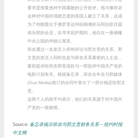
要求是报复他对中国腐败的公开批评。他与像班农
这样对中国持强硬态度的美国人建立了关系，还成
为了特朗普位于佛罗里达州棕榈滩的马阿拉歌庄园
俱乐部的会员，在寻求庇护期间，他住在一座俯瞰
中央公园的华丽公寓里。
班农通过一名发言人拒绝评论与郭文贵的关系。郭
文贵的发言人同时也是与班农关系紧密的人士说，
最初提供给班农那笔借款与一部批评中国共产党的
电影计划有关。根据备忘录，班农去年在与郭媒体
(Guo Media)签订的合同中拿出了一部分钱还给郭文
贵。
这两个人的助手均表示，他们的关系源于对中国共
产党的一致鄙视。
Source:
备忘录揭示班农与郭文贵财务关系 – 纽约时报
中文网