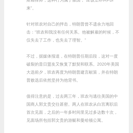
斯籍律师，这种行为属于叛国，“应该立即叫FBI
来”。
针对班农对自己的抨击，特朗普曾不遗余力地回
击：“班农和我没有任何关系。他被解雇的时候，不
仅失去了工作，也失去了理智。”
不过，据媒体报道，在特朗普任期后段，这对一度
破裂的昔日盟友又恢复了默契和联系。2020年美国
大选前夕，班农再度为特朗普建言献策，并在特朗
普败选后依然坚持为他背书。
值得注意的是，过去两三年，班农与逃往美国的中
国商人郭文贵交往甚密。两人在班农从白宫离职后
首次见面，之后的一年多时间里见过多达数十次，
见面场所包括郭文贵的游艇和曼哈顿公寓。