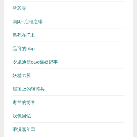
兰若寺
南闲::启程之绯
吊死在IT上
品可的blog
夕凪通信oωo猫奴记事
妖精の翼
屋顶上的轻骑兵
毒兰的博客
浅色回忆
浪漫嘉年華