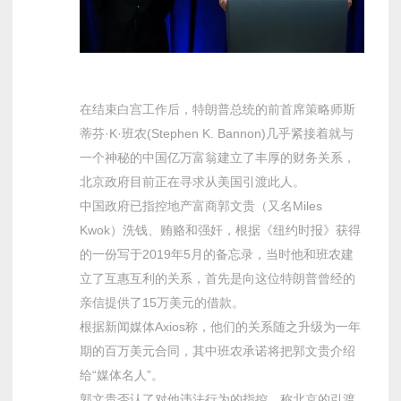
在结束白宫工作后，特朗普总统的前首席策略师斯
蒂芬·K·班农(Stephen K. Bannon)几乎紧接着就与
一个神秘的中国亿万富翁建立了丰厚的财务关系，
北京政府目前正在寻求从美国引渡此人。
中国政府已指控地产富商郭文贵（又名Miles
Kwok）洗钱、贿赂和强奸，根据《纽约时报》获得
的一份写于2019年5月的备忘录，当时他和班农建
立了互惠互利的关系，首先是向这位特朗普曾经的
亲信提供了15万美元的借款。
根据新闻媒体Axios称，他们的关系随之升级为一年
期的百万美元合同，其中班农承诺将把郭文贵介绍
给“媒体名人”。
郭文贵否认了对他违法行为的指控，称北京的引渡