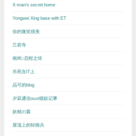
X-man’s secret home
Yongwei Xing base with ET
你的微笑很美
兰若寺
南闲::启程之绯
吊死在IT上
品可的blog
夕凪通信oωo猫奴记事
妖精の翼
屋顶上的轻骑兵