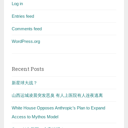
Log in
Entries feed
Comments feed
WordPress.org
Recent Posts
新星球大战？
山西运城凌晨突发恶臭 有人上医院有人连夜逃离
White House Opposes Anthropic’s Plan to Expand
Access to Mythos Model