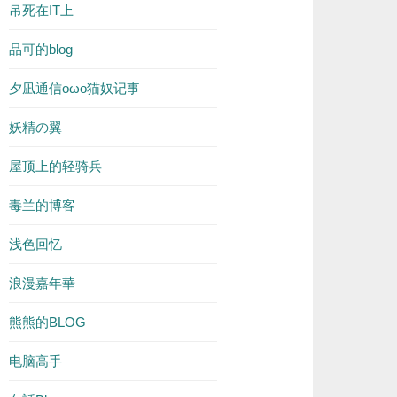
吊死在IT上
品可的blog
夕凪通信oωo猫奴记事
妖精の翼
屋顶上的轻骑兵
毒兰的博客
浅色回忆
浪漫嘉年華
熊熊的BLOG
电脑高手