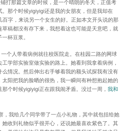
上铺打那篇文章的时候，是一个晴朗的冬天，正值考
那个时候yigiyigi还是我的女朋友，但是我却在
上敲了几百字，来说另一个女生的好。正如本文开头说的那
连草稿都没有存下来，我想着这也可能是天意吧，就
子一杯豆浆。
，一个人带着病例就往校医院走。在桂园二路的网球
去工学部实验室做实验的路上。她看到我拿着病例，
什么情况。然后伸出右手够着我的额头试探我有没有
，太阳把我的脸晒的很热，我一瞬间有种想抱起她的
个时候yigiyigi正在跟我闹矛盾。没过一周，
我和
考察，我给几个同学带了一点小礼物，其中就包括给她
。她收到礼物似乎很开心，还说她最喜欢紫色了。其