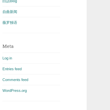
白話Blog
自曲新闻
薇罗独语
Meta
Log in
Entries feed
Comments feed
WordPress.org