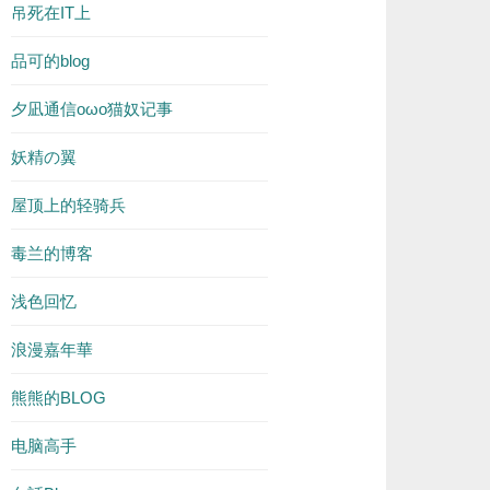
吊死在IT上
品可的blog
夕凪通信oωo猫奴记事
妖精の翼
屋顶上的轻骑兵
毒兰的博客
浅色回忆
浪漫嘉年華
熊熊的BLOG
电脑高手