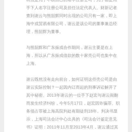
手下人名字注册公司及担任法定代表人。财新记者
查到谢云与熊韶辉同时出现的公司只有一家，即上
海中戎贸易有限公司，谢云是该公司的董事兼总经
理，熊韶辉为董事。
与熊韶辉和广东振戎合作期间，谢云主要是在上
海，所以从广东振戎借款的数十家壳公司也集中在
上海。
谢云既然没有走向前台，如何证明这些壳公司是由
谢云实际控制？一起因内讧而起的刑事诉讼解开了
其中秘密。2013年谢云的一位手下赵宏与谢云闹翻
而发生经济纠纷，今年5月17日，赵宏因诈骗罪、职
务侵占罪被上海高院判处有期徒刑18年。判决书显
示，上海司法会计中心出具的《司法会计鉴定意见
书》证明：2011年11月至2013年4月，谢云通过其