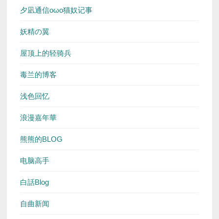
夕凪通信oωo猫奴记事
妖精の翼
屋顶上的轻骑兵
毒兰的博客
浅色回忆
浪漫嘉年華
熊熊的BLOG
电脑高手
白話Blog
自曲新闻