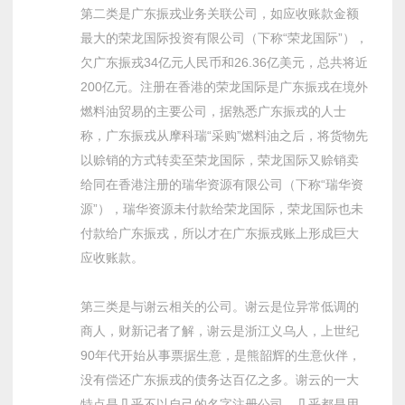
第二类是广东振戎业务关联公司，如应收账款金额
最大的荣龙国际投资有限公司（下称“荣龙国际”），
欠广东振戎34亿元人民币和26.36亿美元，总共将近
200亿元。注册在香港的荣龙国际是广东振戎在境外
燃料油贸易的主要公司，据熟悉广东振戎的人士
称，广东振戎从摩科瑞“采购”燃料油之后，将货物先
以赊销的方式转卖至荣龙国际，荣龙国际又赊销卖
给同在香港注册的瑞华资源有限公司（下称“瑞华资
源”），瑞华资源未付款给荣龙国际，荣龙国际也未
付款给广东振戎，所以才在广东振戎账上形成巨大
应收账款。
第三类是与谢云相关的公司。谢云是位异常低调的
商人，财新记者了解，谢云是浙江义乌人，上世纪
90年代开始从事票据生意，是熊韶辉的生意伙伴，
没有偿还广东振戎的债务达百亿之多。谢云的一大
特点是几乎不以自己的名字注册公司，几乎都是用