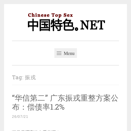
Skip
to
content
中国特色。NET
一个好的标题，是被GFW照顾的开始。
Menu
Tag:
振戎
“华信第二” 广东振戎重整方案公
布：偿债率1.2%
26/07/21