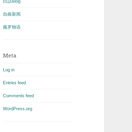
白話Blog
自曲新闻
薇罗独语
Meta
Log in
Entries feed
Comments feed
WordPress.org