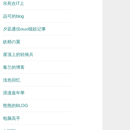
吊死在IT上
品可的blog
夕凪通信oωo猫奴记事
妖精の翼
屋顶上的轻骑兵
毒兰的博客
浅色回忆
浪漫嘉年華
熊熊的BLOG
电脑高手