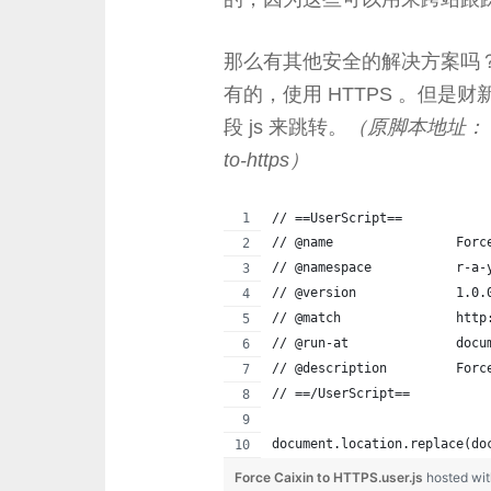
那么有其他安全的解决方案吗
有的，使用 HTTPS 。但是
段 js 来跳转。
（原脚本地址： https:
to-https）
// ==UserScript==
// @name                Forc
// @namespace           r-a-
// @version             1.0.
// @match               http
// @run-at              docu
// @description         Forc
// ==/UserScript==
document.location.replace(do
Force Caixin to HTTPS.user.js
hosted wi