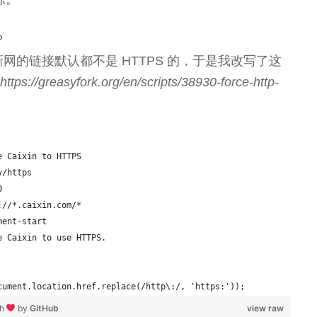
？
财新网的链接默认都不是 HTTPS 的，于是我改写了这
//greasyfork.org/en/scripts/38930-force-http-
e Caixin to HTTPS
y/https
0
://*.caixin.com/*
ment-start
e Caixin to use HTTPS.
cument.location.href.replace(/http\:/, 'https:'));
th
by
GitHub
view raw