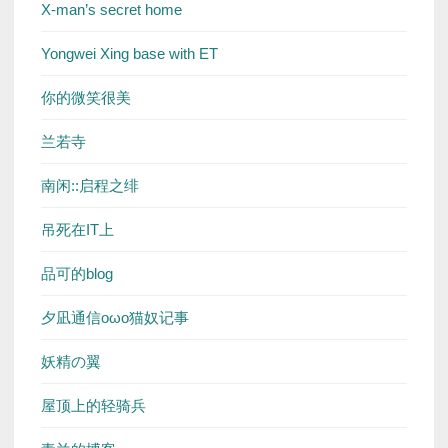
X-man’s secret home
Yongwei Xing base with ET
你的微笑很美
兰若寺
南闲::启程之绯
吊死在IT上
品可的blog
夕凪通信oωo猫奴记事
妖精の翼
屋顶上的轻骑兵