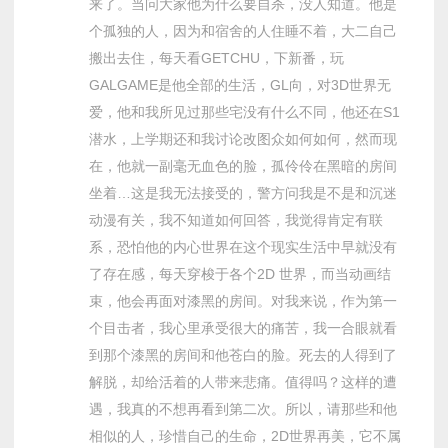
来了。当问大家他为什么要自杀，没人知道。他是
个孤独的人，因为和宿舍的人住睡不着，大二自己
搬出去住，每天看GETCHU，下新番，玩
GALGAME是他全部的生活，GL向，对3D世界无
爱，他和我所见过那些宅没有什么不同，他还在S1
潜水，上学期还和我讨论改图众如何如何，然而现
在，他就一副毫无血色的脸，孤伶伶在黑暗的房间
坐着…这是我无法接受的，警方问我是不是和沉迷
动漫有关，我不知道如何回答，我觉得肯定有联
系，恐怕他的内心世界在这个现实生活中早就没有
了存在感，每天穿梭于各个2D 世界，而当动画结
束，他会再面对漆黑的房间。对我来说，作为第一
个目击者，我心里承受很大的痛苦，我一合眼就看
到那个漆黑的房间和他苍白的脸。死去的人得到了
解脱，却给活着的人带来悲痛。值得吗？这样的遭
遇，我真的不想再看到第二次。所以，请那些和他
相似的人，珍惜自己的生命，2D世界再美，它不属