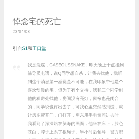
悼念宅的死亡
23/04/08
引自
S1
和
工口堂
我是洗煤，GASEOUSSNAKE，昨天晚上十点接到
辅导员电话，说Q同学想自杀，让我去找他，我听
到这个消息第一感觉是不可能，在我印象中他是个
喜欢动漫的宅，但为了有个交待，我和三个同学到
他的租房处找他，房间没有亮灯，窗帘也是闭合
的，同学说也许出去了，可我心里突然感到慌，就
让房东帮开门，门打开，房东用手电筒照进去时，
我看到了深深烙在脑海的画面，他坐在床上，脸色
苍白，脖子上系了根绳子。半小时后领导，警方都