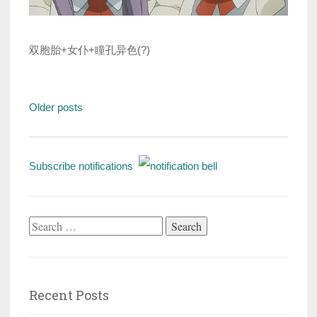
双胞胎+女仆+瞳孔异色(?)
Posts
Older posts
navigation
Subscribe notifications
Search
for:
Recent Posts