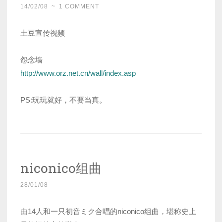
14/02/08
~
1 COMMENT
土豆宣传视频
怨念墙
http://www.orz.net.cn/wall/index.asp
PS:玩玩就好，不要当真。
niconico组曲
28/01/08
由14人和一只初音ミク合唱的niconico组曲，堪称史上