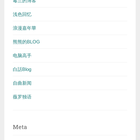
毒兰的博客
浅色回忆
浪漫嘉年華
熊熊的BLOG
电脑高手
白話Blog
自曲新闻
薇罗独语
Meta