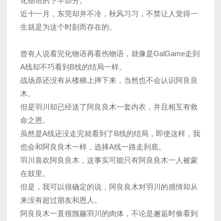
化物语的下半部分。
近十一月，东莞却并不冷，秋风习习，不禁让人觉得一
生就是为这个时刻而存在的。
曾有人说看完化物语再看伤物语，就像是GalGame走到
A线却不巧看到B线的结局一样。
战场原还没有从楼梯上摔下来，当然也不会认识阿良良
木。
但是羽川却已经送了阿良良木一套内衣，并且相互有救
命之恩。
虽然是A线还没走完就看到了B线的结局，即使这样，我
也会和阿良良木一样，选择A线一路走到底。
羽川喜欢阿良良木，这事实可能只有阿良良木一人被蒙
在鼓里。
但是，我可以很确定的说，阿良良木对羽川的感情却从
来没有超过朋友和恩人。
阿良良木一直很觊觎羽川的肉体，不论是邂逅时偷看到