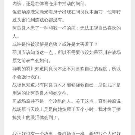
内裤，还是在体育仓库中摇动的胸部。
但战场原洗完澡光着身子出现在阿良良木面前，他却转
过头害怕到连贼心都没有。
阿良良木患了一种和我一样的病：无法正视自己喜欢的
人。
或许是怕被误解是色狼？或许是太害羞了？
羽川应该知道这一点，所以不需要假设如果羽川在战场
原之前表白会如何。
聪明的羽川知道阿良良木还不到喜欢自己的程度，所以
不会强行表白。
战场原知道只有阿良良木才能够拯救自己，所以几乎是
用逼的让阿良良木和她交往。
但战场原并不是一个冷酷的人。关于这点，直到神原说
战场原当天晚上足足向她炫耀了五个小时，我才终于擦
掉笑出的眼泪体会到了。
我正好也有一个故事，像战场原一样，希望找个人好好