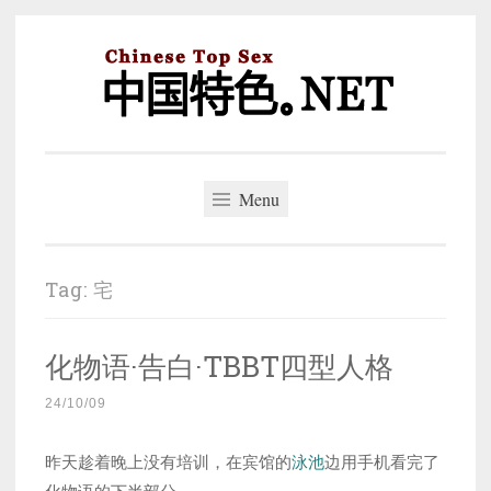
Skip
to
content
中国特色。NET
一个好的标题，是被GFW照顾的开始。
Menu
Tag:
宅
化物语·告白·TBBT四型人格
24/10/09
昨天趁着晚上没有培训，在宾馆的
泳池
边用手机看完了