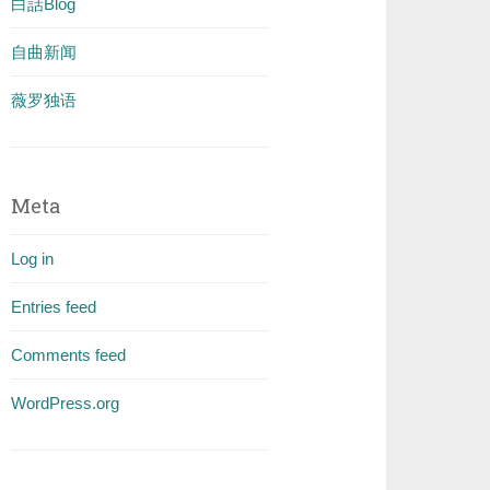
白話Blog
自曲新闻
薇罗独语
Meta
Log in
Entries feed
Comments feed
WordPress.org