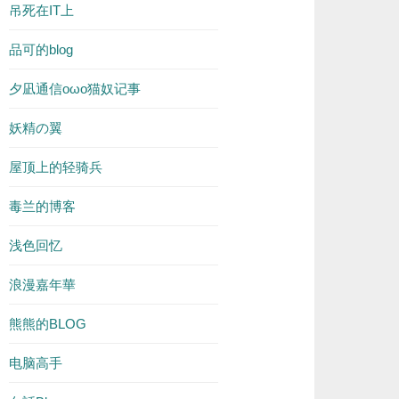
吊死在IT上
品可的blog
夕凪通信oωo猫奴记事
妖精の翼
屋顶上的轻骑兵
毒兰的博客
浅色回忆
浪漫嘉年華
熊熊的BLOG
电脑高手