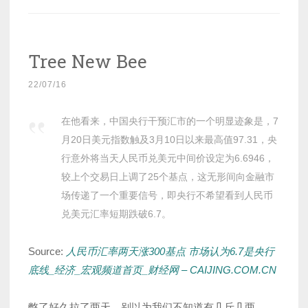
Tree New Bee
22/07/16
在他看来，中国央行干预汇市的一个明显迹象是，7
月20日美元指数触及3月10日以来最高值97.31，央
行意外将当天人民币兑美元中间价设定为6.6946，
较上个交易日上调了25个基点，这无形间向金融市
场传递了一个重要信号，即央行不希望看到人民币
兑美元汇率短期跌破6.7。
Source:
人民币汇率两天涨300基点 市场认为6.7是央行
底线_经济_宏观频道首页_财经网 – CAIJING.COM.CN
憋了好久拉了两天，别以为我们不知道有几斤几两。