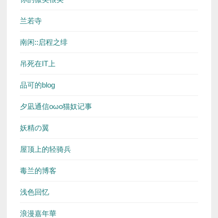
兰若寺
南闲::启程之绯
吊死在IT上
品可的blog
夕凪通信oωo猫奴记事
妖精の翼
屋顶上的轻骑兵
毒兰的博客
浅色回忆
浪漫嘉年華