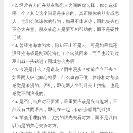
42. 经常有人问在朋友和恋人之间叫你选择，你会选择
哪一个？其实这个问题是多余的。真正懂你的朋友或恋
人，他们会体谅你的行为，如果不体谅你，因此失去也
不必太在意。朋友或恋人是要互相帮助的，而不是硬性
迁就。
43. 曾经沧海难为水，除却巫山不是云。可是如果我还
没经沧海或是刚到沧海打了个转就回来，而且也没到过
巫山就一头钻进了围城怎么办啊
44. 浪漫是什么？是送花？雨中漫步？楼前伫立不去？
如果两人彼此倾心相爱，什么事都不做，静静相对都会
感觉是浪漫的。否则，即使两人坐到月亮上拍拖，也是
感觉不到浪漫的。
45. 是否门当户对不要紧，最重要应该是兴当趣对，不
然没有共同语言，即使在一起，仍然会感觉到孤独。
46. 学会用理解的，欣赏的眼光去看对方，而不是以自
以为是的关心去管对方。