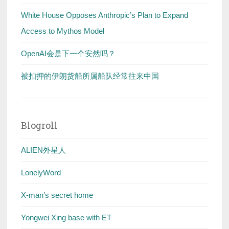
White House Opposes Anthropic’s Plan to Expand
Access to Mythos Model
OpenAI会是下一个安然吗？
被扣押的伊朗货船所属船队经常往来中国
Blogroll
ALIEN外星人
LonelyWord
X-man’s secret home
Yongwei Xing base with ET