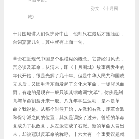
叫做革命。
——孙文 《十月围
城》
十月围城讲人们保护孙中山，他却只在最后才露脸面，
台词寥寥几句，其中就有上面一句。
革命在近现代中国是个很模糊的概念。它曾经很风光，
言必谈及革命，从清末，即《十月围城》故事所发生的
年代开始，很是光辉了几十年。但是中华人民共和国成
立以后，又因毛泽东而发起了文化大革命，一场腥风血
雨，有趣的是现在一般只谈其缩略词“文革”，仿佛是刻
意与革命割裂开来一般。八九年学生运动，是不是革
命？我说是。从那个时候开始，左派和右派，即革命派
和保守派之间的位置，其实是调换了过来。曾经的革命
党成为了执政党，从左派变成了右派。新的革命人冒出
来，却被冠以反革命的称呼。十六大有一个重要议题就