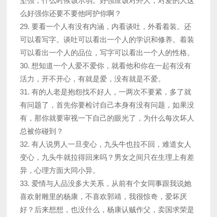
坚强，什么时候该示弱。好强应该对外人，对爱的人这
么好强你还要不要他呵护你啊？
29. 要看一个人有没有内涵，内看谈吐，外看着装。还
可以看写字。谈吐可以看出一个人的学识和修养。着装
可以看出一个人的品位，写字可以看出一个人的性格。
30. 想知道一个人爱不爱你，就看他和你在一起有没有
活力，开不开心，有就是爱，没有就是不爱。
31. 有的人老是抱怨找不好人，一两次不要紧，多了就
有问题了，首先你要检讨自己本身有没有问题，如果没
有，那你就要审视一下自己的眼光了，为什么每次坏人
总被你碰到？
32. 有人说男人一旦变心，九头牛也拉不回，难道女人
变心，九头牛就拉得回来吗？男女之间只在生理上有差
异，心理方面大同小异。
33. 爱情与人品没多大关系，从前有个女同事跟我说她
喜欢射雕里的杨康，不喜欢郭靖，我很惊奇，爱坏厌
好？后来想想，也没什么，杨康认贼作父，卖国求荣是