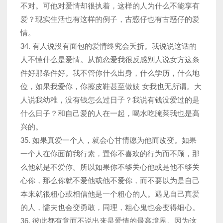
不对。可他对爱情却很执着，这样的人为什么不能享有
爱？现实生活也有这样的例子，古惑仔也有古惑仔的爱
情。
34. 有人说没有面包的爱情终究会夭折。我说说这话的
人不懂什么是爱情。从前恋爱我很反感别人说女方这条
件好那条件好。我不管你什么出身，什么学历，什么地
位，如果我爱你，你擦皮鞋甚至做妓 女我也无所谓。大
人说我幼稚，没有钱怎么过日子？我说有钱没爱过的是
什么日子？和自己爱的人在一起，喝水吃腌菜我也是高
兴的。
35. 如果真爱一个人，就会心甘情愿为他而改变。如果
一个人在你面前我行素，置你不喜欢的行为而不顾，那
么他就是不爱你。所以如果你不够关心他或是他不够关
心你，那么你就不爱他或他不爱你，而不要以为是自己
本来就很粗心或相信他是一个粗心的人。遇见自己真爱
的人，懦夫也会变勇敢，同理，粗心鬼也会变得细心。
36. 彼此都有意而不说出来是爱情的最高境界。因为这