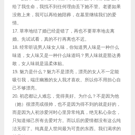
给了我生命，我找不到任何理由丢下她不管。老婆如果
没救上来，我可以再给她陪葬，在墓里继续我们的爱
情。
17. 草率地结了婚已经是错了，再也不要草率地去离
婚。先试试看，真的不行再离也不迟。
18. 经常听说男人味女人味，你知道男人味是一种什么
味道，女人味又是一种什么味道吗？男人味就是豁达勇
敢，女人味就是温柔体贴。
19. 魅力是什么？魅力不是漂亮，漂亮的女人不一定能
吸引我，端庄幽雅的女人我才喜欢。所以你不用担心自
己不够漂亮。
20. 初恋都让人难忘，觉得美好。为什么？不是因为他
（她）很漂亮或很帅，也不是因为得不到的就是好的，
而是因为人初涉爱河时心里异常纯真，绝无私心杂念，
只知道倾己所有去爱对方。而以后的爱情都没有这么纯
洁无瑕了。纯真是人世间最为可贵的东西。我们渴求的