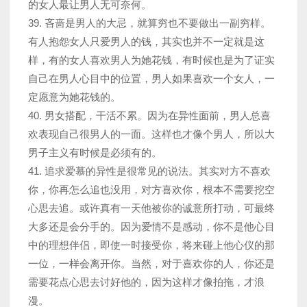
的女人最让男人无可奈何。
39. 吝啬是男人的大忌，就算穷也不要做出一副穷样。
有人抱怨女人只爱男人的钱，其实也并不一定就是这
样，有的女人喜欢男人为她花钱，有时候也是为了证实
自己在男人心目中的位置，男人如果喜欢一个女人，一
定愿意为她花钱的。
40. 男女搭配，干活不累。因为在异性面前，男人总喜
欢表现自己很男人的一面。这样也才像个男人，所以大
男子主义有时候是必须有的。
41. 追求爱慕的异性是很常见的说法。其实对方不喜欢
你，你再怎么追也没用，对方喜欢你，根本不需要挖空
心思去追。或许真有一天他被你的诚意所打动，可最终
大多还是会分手的。因为爱情不是感动，你不是他心目
中的理想伴侣，即使一时接受你，将来碰上他心仪的那
一位，一样会离开你。当然，对于喜欢你的人，你还是
需要花点心思去讨好他的，因为这样才像拍拖，才浪
漫。