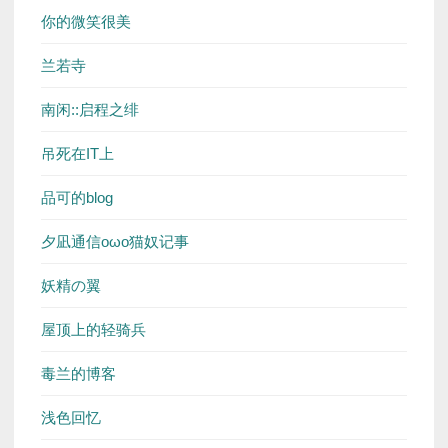
你的微笑很美
兰若寺
南闲::启程之绯
吊死在IT上
品可的blog
夕凪通信oωo猫奴记事
妖精の翼
屋顶上的轻骑兵
毒兰的博客
浅色回忆