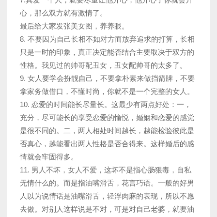
心，那么双方就有激情了。
最后给大家发张美女图，养养眼。
8. 不要因为自己长相不如对方而放弃追求的打算，长相
只是一时的印象，真正决定能否结合主要取决于双方的
性格。我见过的帅哥配丑女，丑女配帅哥的太多了。
9. 女人要学会扮靓自己，不要拿朴素来做挡箭牌，不要
拿家务做借口，不懂时尚，你就不是一个完整的女人。
10. 恋爱的时间能长尽量长。这最少有两点好处：一，
充分，尽可能长的享受恋爱的愉悦，婚姻和恋爱的感觉
是很不同的。二，两人相处时间越长，越能检验彼此是
否真心，越能看出两人性格是否合得来。这样婚后的感
情就会牢固得多。
11. 男人不坏，女人不爱，这坏不是指心肠狠毒，自私
无情什么的。而是指油嘴滑舌，花言巧语。一般的好男
人以为说情话是油嘴滑舌，轻浮肉麻的表现，所以不愿
去做。对别人这样说是不对，可是对自己老婆，就要油