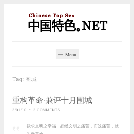
Skip
to
content
中国特色。NET
一个好的标题，是被GFW照顾的开始。
Menu
Tag:
围城
重构革命·兼评十月围城
3/01/10
~
2 COMMENTS
欲求文明之幸福，必经文明之痛苦，而这痛苦，就