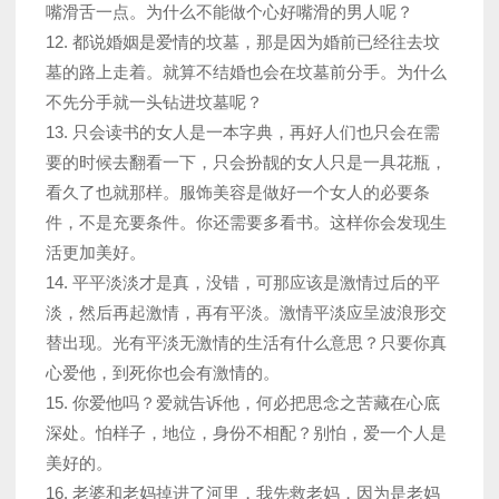
嘴滑舌一点。为什么不能做个心好嘴滑的男人呢？
12. 都说婚姻是爱情的坟墓，那是因为婚前已经往去坟
墓的路上走着。就算不结婚也会在坟墓前分手。为什么
不先分手就一头钻进坟墓呢？
13. 只会读书的女人是一本字典，再好人们也只会在需
要的时候去翻看一下，只会扮靓的女人只是一具花瓶，
看久了也就那样。服饰美容是做好一个女人的必要条
件，不是充要条件。你还需要多看书。这样你会发现生
活更加美好。
14. 平平淡淡才是真，没错，可那应该是激情过后的平
淡，然后再起激情，再有平淡。激情平淡应呈波浪形交
替出现。光有平淡无激情的生活有什么意思？只要你真
心爱他，到死你也会有激情的。
15. 你爱他吗？爱就告诉他，何必把思念之苦藏在心底
深处。怕样子，地位，身份不相配？别怕，爱一个人是
美好的。
16. 老婆和老妈掉进了河里，我先救老妈，因为是老妈