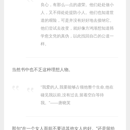
良心，有那么—点的虚荣。他们处处做小
人，又不得处处提防小人。他们也知道世
道的艰险，可是并没有好好地去接纳它。
他们尝试去改变，就好像方鸿渐想知道韩
学愈文凭的真伪，以此找回自己的公道一
样。
当然书中也不乏这种理想人物。
“我爱的人,我要能够占领他整个生命,他在
碰见我以前,没有过去,留着空白等待
我。”——唐晓芙
那句“在一个女人面前不要说其他女人的好。”还是留给