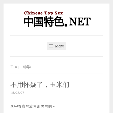
Skip
to
content
中国特色。NET
一个好的标题，是被GFW照顾的开始。
Menu
Tag:
同学
不用怀疑了，玉米们
15/08/07
李宇春真的就素那男的啊～