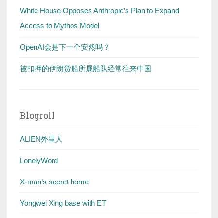
White House Opposes Anthropic’s Plan to Expand
Access to Mythos Model
OpenAI会是下一个安然吗？
被扣押的伊朗货船所属船队经常往来中国
Blogroll
ALIEN外星人
LonelyWord
X-man’s secret home
Yongwei Xing base with ET