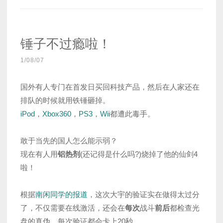
ア
フ
タ
锤子不过瘾啦！
ー
After3
1/08/07
日
目”
国外有人专门在首发日买回科技产品，然后在人家还在
排队的时候就用铁锤砸掉。
iPod
，
Xbox360
，
PS3
，
Wii
都遭此毒手。
敢于当先的国人怎么能示弱？
现在有人用
铝热剂
(还记得是什么吗?)烧掉了他的仙剑4
啦！
根据
南闲同学的报道
，这次大宇的验证实在做得太过分
了，不仅需要在线激活，还会在
每次
战斗
前后
都检查光
盘的真伪，每次验证都会卡上20秒。