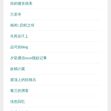
你的微笑很美
兰若寺
南闲::启程之绯
吊死在IT上
品可的blog
夕凪通信oωo猫奴记事
妖精の翼
屋顶上的轻骑兵
毒兰的博客
浅色回忆