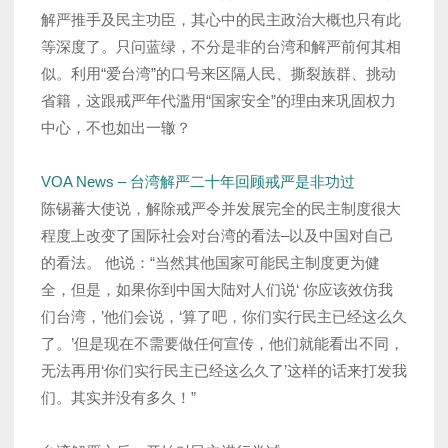
解严推手及民主功臣，其心中的民主政治大概也只有此
等深度了。只问蓝绿，不分是非的台湾和解严前何其相
似。利用“爱台湾”的口号来区隔人民、撕裂族群、挑动
省籍，这跟戒严年代滥用“国家安全”的理由来巩固权力
中心，不也如出一辙？
VOA News – 台湾解严二十年回顾戒严是非功过
陈锡蕃大使说，解除戒严令并发展完全的民主制度很大
程度上改变了国际社会对台湾的看法–以及中国对自己
的看法。 他说：“当然其他国家可能民主制度更为健
全，但是，如果你到中国大陆对人们说‘ 你应该效仿我
们台湾，’他们会说，‘算了吧，你们实行民主已经这么久
了。’但是现在不需要做任何宣传，他们就能看出不同，
无法再用‘你们实行民主已经这么久了’这样的话来打发我
们。其实并没有多久！”