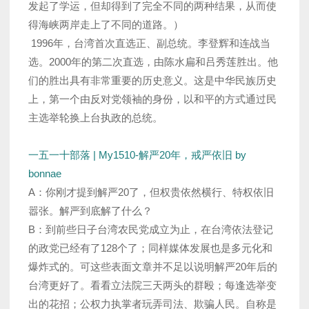
发起了学运，但却得到了完全不同的两种结果，从而使
得海峡两岸走上了不同的道路。）
1996年，台湾首次直选正、副总统。李登辉和连战当
选。2000年的第二次直选，由陈水扁和吕秀莲胜出。他
们的胜出具有非常重要的历史意义。这是中华民族历史
上，第一个由反对党领袖的身份，以和平的方式通过民
主选举轮换上台执政的总统。
一五一十部落 | My1510-解严20年，戒严依旧 by
bonnae
A：你刚才提到解严20了，但权贵依然横行、特权依旧
嚣张。解严到底解了什么？
B：到前些日子台湾农民党成立为止，在台湾依法登记
的政党已经有了128个了；同样媒体发展也是多元化和
爆炸式的。可这些表面文章并不足以说明解严20年后的
台湾更好了。看看立法院三天两头的群殴；每逢选举变
出的花招；公权力执掌者玩弄司法、欺骗人民。自称是