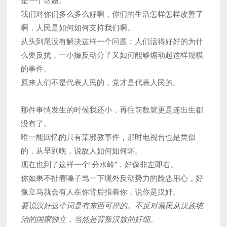
是一个话题。
我们对你们多么多么好啊，你们的生活怎样怎样改善了
啊，人民是如何如何支持我们啊。
从头到尾没有解决这样一个问题：人们活得好好的为什
么要反抗，一小撮反动分子又如何能够煽动起这样规模
的事件。
原来人们不是代表人民的，党才是代表人民的。
那件事情发生的时候我还小，再往前数就更是连出生都
没有了。
唯一能回忆的只有某邪教事件，那时电视台也是类似
的，从早到晚，说敌人如何如何坏。
现在也到了这样一个“分水岭”，好像非左即右。
你如果不扯着嗓子骂一下境外反动势力的险恶用心，好
像立马就会有人在你背后指着你，说你是汉奸。
要说汉奸这个词是有东西可挖的。不反对藏民从汉族统
治的国家独立，当然是背叛汉族的奸细。