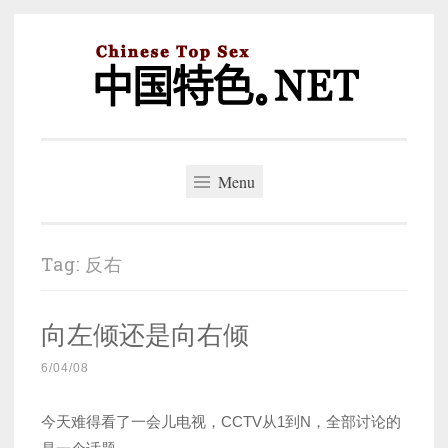
Skip
to
content
中国特色。NET
一个好的标题，是被GFW照顾的开始。
Menu
Tag:
反右
向左倾还是向右倾
6/04/08
今天难得看了一会儿电视，CCTV从1到N，全部讨论的