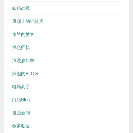
妖精の翼
屋顶上的轻骑兵
毒兰的博客
浅色回忆
浪漫嘉年華
熊熊的BLOG
电脑高手
白話Blog
自曲新闻
薇罗独语