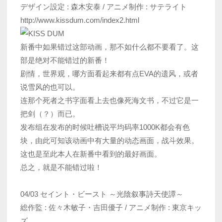
デザイン設定 : 森木安泰 / アニメ制作 : サテライト
http://www.kissdum.com/index2.html
新番中如果错过这部动画，那不如什么都不要看了。这
部是绝对不能错过的新番！
剧情，世界观，哪方面看起来都有点EVA的遗风，或者
说雪风的也可以。
连那个死者之书字面看上去也像死海文书，不过它是一
把剑（？）而已。
发布组在发布的时候吐槽说平均码率1000K都会有色
块，由此可知该动画中有大量的动态画面，战斗效果。
这也是至此本人在新番中看到的最好画面。
总之，就是不能错过啦！
04/03 セイント・ビースト ～光陰叙事詩天使譚～
総作監 : 佐々木敏子・吉田優子 / アニメ制作 : 東京キッ
ズ