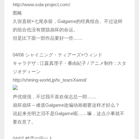
http://www.sola-project.com/
图略
久弥直樹×七尾奈留，Galgame的经典组合。不过这样
的组合也没有摆脱崩坏的命运。
但是比下面一部作品要好一些……
04/06 シャイニング・ティアーズ×ウィンド
キャラデザ : 江森真理子・番由紀子 / アニメ制作 : スタ
ジオディーン
http://shining-world.jp/tv_tearsXwind/
声优很强，不过我不喜欢保志总一郎……
崩坏崩坏～难道Galgame改编动画都要这样才好么？
说起来光明之泪不是Galgame呢……嘛，这点小事就不
要在意了。
04/07 精霊の守り人