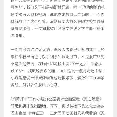
物的人影响真的不大。但是毕竟猪年没有猪肉吃还是很
可怜的，我们又不都是穆斯林兄弟。唯一记得的影响就
是委员有天跟我抱怨，说他本来想自己烧饭的，一看肉
价就放弃了这个打算。后勤集团大概又在跟学校里面嚷
嚷着要涨价，不过湖北省已经发文件说大学里面不得随
便涨价。
一周前股票红红火火的，低收入者都已经参与其中，经
常在学校里面也可以听到学生议论股市。不过股市终究
不是吹起来的，在昨日印花税上调200%之后，果然大
跌了6%。我就说要跌的嘛，而且这么一点肯定还不够！
小道消息说台海局势最近也是很紧张，解放军正在加紧
备战。所以各位股民小心哦。
“扫黄打非”工作小组办公室要求全面查缴《死亡笔记》
等
恐怖类非法出版物
。哼哼，再以传播不良文化之类的
理由查禁《海贼王》，三大民工动画就只剩我看的《死