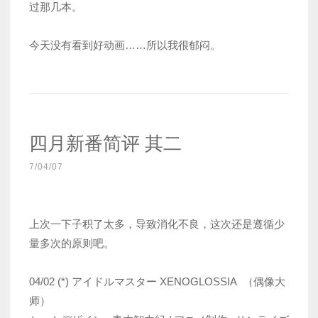
过那几本。
今天没有看到好动画……所以我很郁闷。
四月新番简评 其二
7/04/07
上次一下子积了太多，导致消化不良，这次还是遵循少
量多次的原则吧。
04/02 (*) アイドルマスター XENOGLOSSIA （偶像大
师）