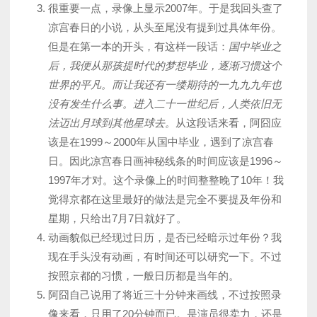
很重要一点，录像上显示2007年。于是我回头查了
凉宫春日的小说，从头至尾没有提到过具体年份。
但是在第一本的开头，有这样一段话：
国中毕业之
后，我便从那孩提时代的梦想毕业，逐渐习惯这个
世界的平凡。而让我还有一缕期待的一九九九年也
没有发生什么事。进入二十一世纪后，人类依旧无
法迈出月球到其他星球去。
从这段话来看，阿囧应
该是在1999～2000年从国中毕业，遇到了凉宫春
日。因此凉宫春日画神秘线条的时间应该是1996～
1997年才对。这个录像上的时间整整晚了10年！我
觉得京都在这里最好的做法是完全不要提及年份和
星期，只给出7月7日就好了。
动画貌似已经现过日历，是否已经暗示过年份？我
现在手头没有动画，有时间还可以研究一下。不过
按照京都的习惯，一般日历都是当年的。
阿囧自己说用了将近三十分钟来画线，不过按照录
像来看，只用了20分钟而已。是演员很卖力，还是