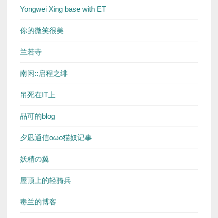
Yongwei Xing base with ET
你的微笑很美
兰若寺
南闲::启程之绯
吊死在IT上
品可的blog
夕凪通信oωo猫奴记事
妖精の翼
屋顶上的轻骑兵
毒兰的博客