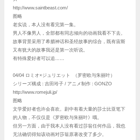
http://www.saintbeast.com/
图略
老实说，本人没有看完第一集。
男人不像男人，全部都有同志倾向的动画我看不下去。
故事背景采用了希腊神话和圣经故事的综合，既有宙斯
又有犹大的故事我还是第一次听说。
有特殊爱好者可以追……
04/04 ロミオ×ジュリエット （罗密欧与朱丽叶）
シリーズ構成 : 吉田玲子 / アニメ制作 : GONZO
http://www.romejuli.jp/
图略
文学爱好者也许会喜欢。剧中有着大量的莎士比亚笔下
的人物，不仅仅是《罗密欧与朱丽叶》哦。
但另一方面，由于我本人没有看过莎翁任何作品，我也
无法确切得知该动画对莎翁原著改变了多少。