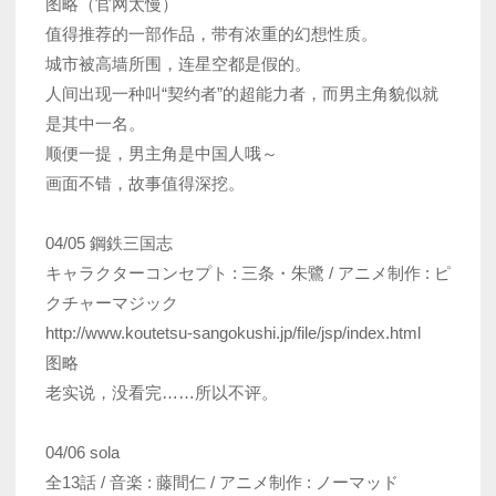
图略（官网太慢）
值得推荐的一部作品，带有浓重的幻想性质。
城市被高墙所围，连星空都是假的。
人间出现一种叫“契约者”的超能力者，而男主角貌似就
是其中一名。
顺便一提，男主角是中国人哦～
画面不错，故事值得深挖。
04/05 鋼鉄三国志
キャラクターコンセプト : 三条・朱鷺 / アニメ制作 : ピ
クチャーマジック
http://www.koutetsu-sangokushi.jp/file/jsp/index.html
图略
老实说，没看完……所以不评。
04/06 sola
全13話 / 音楽 : 藤間仁 / アニメ制作 : ノーマッド