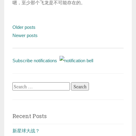
嗯，至少那个飞龙是不可能存在的。
Posts
Older posts
navigation
Newer posts
Subscribe notifications
Search
for:
Recent Posts
新星球大战？