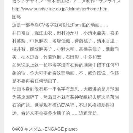
セットデザイン : 青木智由紀 / アニメ制作 : サンライズ
http://www.sunrise-inc.co.jp/idolmaster/home.html
图略
这是一部单靠CV名字就可以让Fans追的动画……
井口裕香，堀江由衣，田村ゆかり，小清水亜美，喜多
村英梨，中原麻衣，名塚佳織，斉藤桃子，清水香里，
櫻井智，能登麻美子，小野大輔，高橋美佳子，進藤尚
美，柚木涼香，竹若琢磨，石田彰，中多和宏
如果说以上这一长串名字没有在你的脑海中留下任何印
象的话，你大可不必看这部动画，不，或许该说，你还
是不要再看任何动画了。
动画本身到没有那一串名字有意思，大概讲的是月球因
为某原因碎了，然后日本就有某神秘组织去解决坠落陨
石的问题。世界观有模仿EVA吧，不过风格却差得很
远。看起来不会要多少脑子的……追追无妨。
04/03 キスダム -ENGAGE planet-