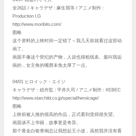
全26話 / キャラデザ : 麻生我等 / アニメ制作 :
Production I.G
http://www.moribito.com/
图略
这个资料的上映时间一定错了～我几天前就看过这部动
画了。
画面不像这个世纪的产物，人设也很粗线条。最叫我诟
病的，女主角的嘴唇未免太厚了一点。
04/01 ヒロイック・エイジ
キャラデザ・総作監 : 平井久司 / アニメ制作 : XEBEC
http://www.starchild.co.jp/special/heroicage/
图略
上映前被人推的很高的作品，正式看到觉得很失望。
画面谈不上华丽，故事更是奇异。
那个黄金白银青铜总让我想起王小波，虽然我并没有看