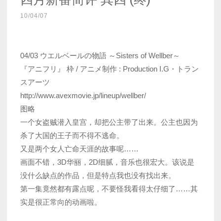
10/04/07
04/03 ウエルベールの物語 ～Sisters of Wellber～
『アニフリ』 枠 / アニメ制作 : Production I.G・トラン
スアーツ
http://www.avexmovie.jp/lineup/wellber/
图略
一个女盗贼潜入皇宫，却把公主带了出来。公主也因为
杀了大国的王子而不得不逃命。
又是两个女人亡命天涯的故事呢……
画面不错，3D华丽，2D细腻，音乐也很宏大。该说是
没什么缺点的作品，但是特点我也没有找出来。
第一集竟然都有露点呢，不要怪我看得太仔细了……其
实是很正常向的动画啦。