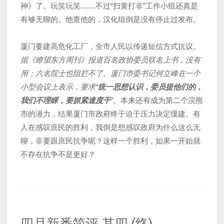
神》了。玩笑玩笑……不过“扫黄打非”工作小组还真是
有够无聊的。他查他的，汉化组倒是没有停止过发布。
厦门要建高危化工厂，全市人民以传递短信方式抗议。
据《瞭望东方周刊》报道百名政协委员联名上书，没有
用；六名院士也阻拦不了。厦门市委书记何立峰在一个
小型会议上表示，要求“
统一思想认识，委员提他们的，
我们不理睬，要抓紧速度干
”。
本来还有成为第二个浣熊
市的潜力，结果厦门市政府终于迫于压力决定缓建。有
人在感叹庶民的胜利，我倒是想感叹政府为什么这么无
聊，非要跟庶民抗争呢？这样一个胜利，如果一开始就
不存在抗争不是更好？
四月新番简评 其四 (终)