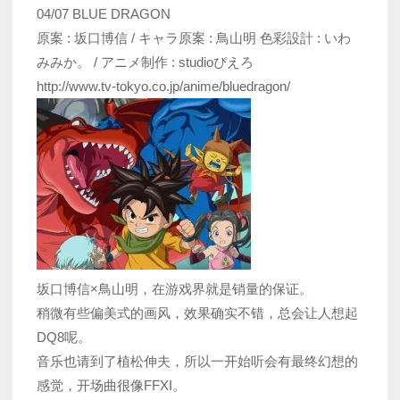
04/07 BLUE DRAGON
原案 : 坂口博信 / キャラ原案 : 鳥山明 色彩設計 : いわ
みみか。 / アニメ制作 : studioぴえろ
http://www.tv-tokyo.co.jp/anime/bluedragon/
坂口博信×鳥山明，在游戏界就是销量的保证。
稍微有些偏美式的画风，效果确实不错，总会让人想起
DQ8呢。
音乐也请到了植松伸夫，所以一开始听会有最终幻想的
感觉，开场曲很像FFXI。