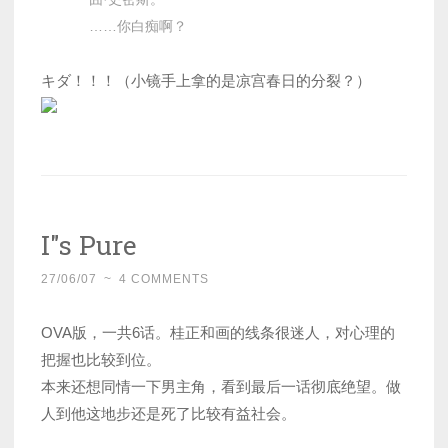
……你白痴啊？
キダ！！！（小镜手上拿的是凉宫春日的分裂？）
I"s Pure
27/06/07
~
4 COMMENTS
OVA版，一共6话。桂正和画的线条很迷人，对心理的
把握也比较到位。
本来还想同情一下男主角，看到最后一话彻底绝望。做
人到他这地步还是死了比较有益社会。