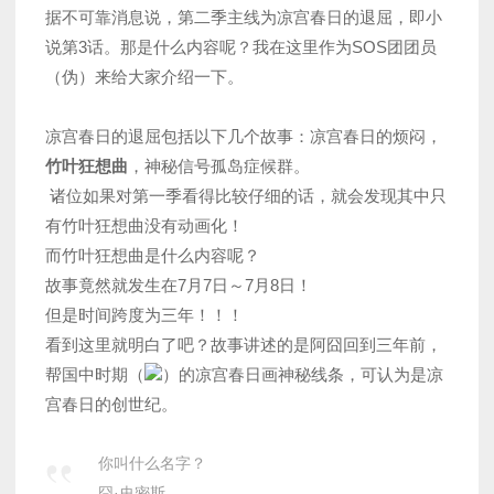
据不可靠消息说，第二季主线为凉宫春日的退屈，即小
说第3话。那是什么内容呢？我在这里作为SOS团团员
（伪）来给大家介绍一下。
凉宫春日的退屈包括以下几个故事：凉宫春日的烦闷，
竹叶狂想曲
，神秘信号孤岛症候群。
诸位如果对第一季看得比较仔细的话，就会发现其中只
有竹叶狂想曲没有动画化！
而竹叶狂想曲是什么内容呢？
故事竟然就发生在7月7日～7月8日！
但是时间跨度为三年！！！
看到这里就明白了吧？故事讲述的是阿囧回到三年前，
帮国中时期（
）的凉宫春日画神秘线条，可认为是凉
宫春日的创世纪。
你叫什么名字？
囧·史密斯。