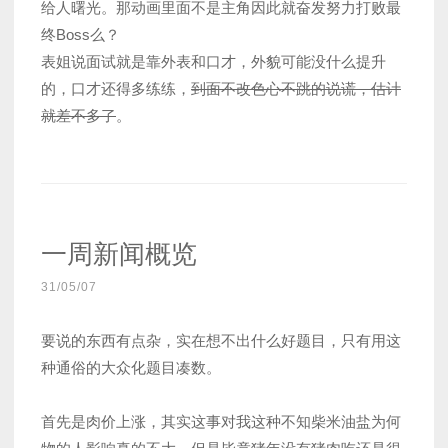
给人曙光。那动画里面不是主角因此就奋发努力打败最
终Boss么？
表姐说面试就是靠外表和口才，外貌可能没什么提升
的，口才还得多练练，
到面不改色心不跳的说谎，估计
就差不多了
。
一周新闻概览
31/05/07
要说的东西有点杂，实在想不出什么好题目，只有用这
种通俗的大众化题目凑数。
首先是肉价上涨，其实这事对我这种不知柴米油盐为何