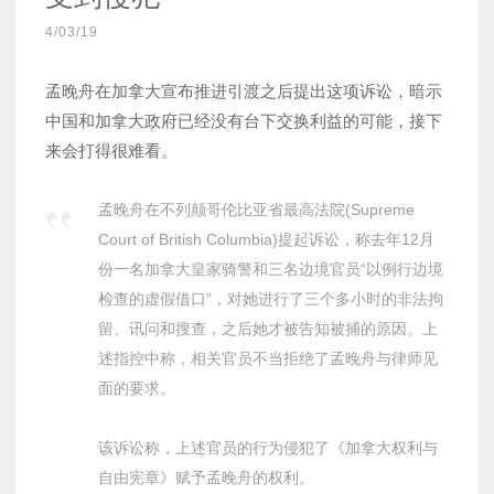
4/03/19
孟晚舟在加拿大宣布推进引渡之后提出这项诉讼，暗示
中国和加拿大政府已经没有台下交换利益的可能，接下
来会打得很难看。
孟晚舟在不列颠哥伦比亚省最高法院(Supreme
Court of British Columbia)提起诉讼，称去年12月
份一名加拿大皇家骑警和三名边境官员“以例行边境
检查的虚假借口”，对她进行了三个多小时的非法拘
留、讯问和搜查，之后她才被告知被捕的原因。上
述指控中称，相关官员不当拒绝了孟晚舟与律师见
面的要求。
该诉讼称，上述官员的行为侵犯了《加拿大权利与
自由宪章》赋予孟晚舟的权利。