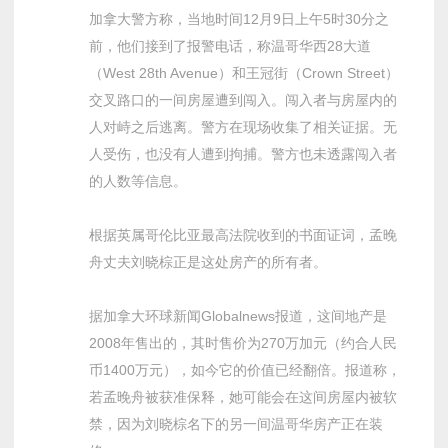
加拿大警方称，当地时间12月9日上午5时30分之
前，他们接到了报警电话，称温哥华西28大道
（West 28th Avenue）和王冠街（Crown Street）
交叉路口的一间房屋遭到闯入。闯入者与房屋内的
人对峙之后逃离。警方在现场收集了相关证据。无
人受伤，也没有人遭到拘捕。警方也未透露闯入者
的人数等信息。
根据英属哥伦比亚最高法院收到的书面证词，孟晚
舟丈夫刘晓棕正是这处房产的所有者。
据加拿大环球新闻Globalnews报道，这间地产是
2008年售出的，其时售价为270万加元（约合人民
币1400万元），如今它的价值已经翻倍。报道称，
若孟晚舟被获准保释，她可能会在这间房屋内被软
禁，因为刘晓棕名下的另一间温哥华房产正在装