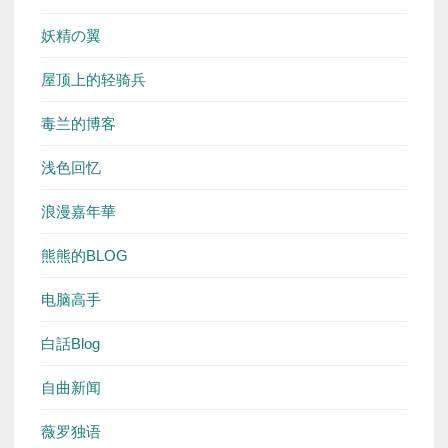
妖精の翼
屋顶上的轻骑兵
毒兰的博客
浅色回忆
浪漫嘉年華
熊熊的BLOG
电脑高手
白話Blog
自曲新闻
薇罗独语