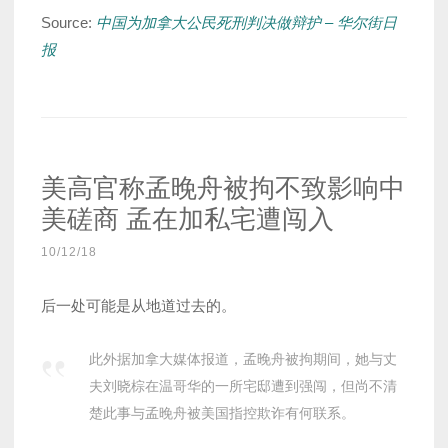
Source:
中国为加拿大公民死刑判决做辩护 – 华尔街日
报
美高官称孟晚舟被拘不致影响中
美磋商 孟在加私宅遭闯入
10/12/18
后一处可能是从地道过去的。
此外据加拿大媒体报道，孟晚舟被拘期间，她与丈
夫刘晓棕在温哥华的一所宅邸遭到强闯，但尚不清
楚此事与孟晚舟被美国指控欺诈有何联系。