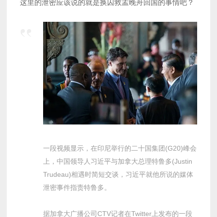
这里的泄密应该说的就是换囚救孟晚舟回国的事情吧？
一段视频显示，在印尼举行的二十国集团(G20)峰会
上，中国领导人习近平与加拿大总理特鲁多(Justin
Trudeau)相遇时简短交谈，习近平就他所说的媒体
泄密事件指责特鲁多。
据加拿大广播公司CTV记者在Twitter上发布的一段