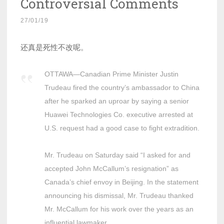
Controversial Comments
27/01/19
还真是死性不改呢。
OTTAWA—Canadian Prime Minister Justin
Trudeau fired the country’s ambassador to China
after he sparked an uproar by saying a senior
Huawei Technologies Co. executive arrested at
U.S. request had a good case to fight extradition.
Mr. Trudeau on Saturday said “I asked for and
accepted John McCallum’s resignation” as
Canada’s chief envoy in Beijing. In the statement
announcing his dismissal, Mr. Trudeau thanked
Mr. McCallum for his work over the years as an
influential lawmaker.