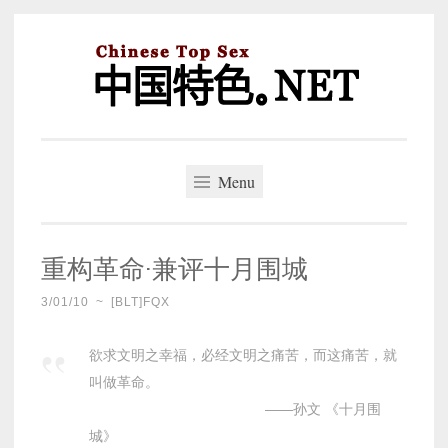
Skip
to
content
中国特色。NET
一个好的标题，是被GFW照顾的开始。
Menu
重构革命·兼评十月围城
3/01/10
~
[BLT]FQX
欲求文明之幸福，必经文明之痛苦，而这痛苦，就
叫做革命。
——孙文 《十月围
城》