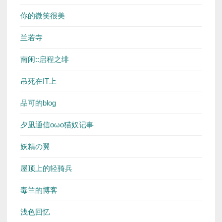
你的微笑很美
兰若寺
南闲::启程之绯
吊死在IT上
品可的blog
夕凪通信oωo猫奴记事
妖精の翼
屋顶上的轻骑兵
毒兰的博客
浅色回忆