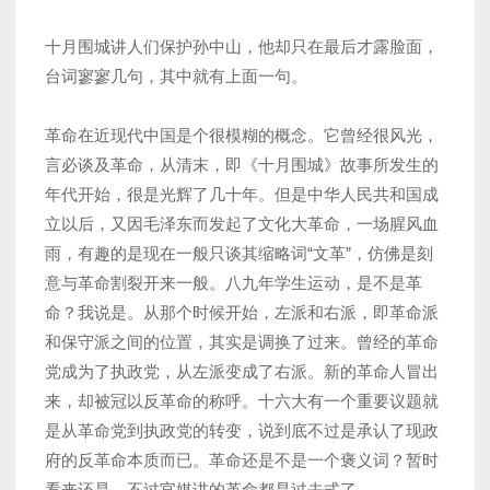
十月围城讲人们保护孙中山，他却只在最后才露脸面，
台词寥寥几句，其中就有上面一句。
革命在近现代中国是个很模糊的概念。它曾经很风光，
言必谈及革命，从清末，即《十月围城》故事所发生的
年代开始，很是光辉了几十年。但是中华人民共和国成
立以后，又因毛泽东而发起了文化大革命，一场腥风血
雨，有趣的是现在一般只谈其缩略词“文革”，仿佛是刻
意与革命割裂开来一般。八九年学生运动，是不是革
命？我说是。从那个时候开始，左派和右派，即革命派
和保守派之间的位置，其实是调换了过来。曾经的革命
党成为了执政党，从左派变成了右派。新的革命人冒出
来，却被冠以反革命的称呼。十六大有一个重要议题就
是从革命党到执政党的转变，说到底不过是承认了现政
府的反革命本质而已。革命还是不是一个褒义词？暂时
看来还是，不过官媒讲的革命都是过去式了。