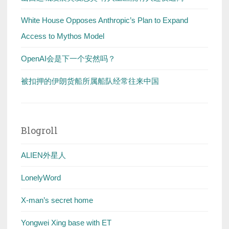
White House Opposes Anthropic’s Plan to Expand
Access to Mythos Model
OpenAI会是下一个安然吗？
被扣押的伊朗货船所属船队经常往来中国
Blogroll
ALIEN外星人
LonelyWord
X-man’s secret home
Yongwei Xing base with ET