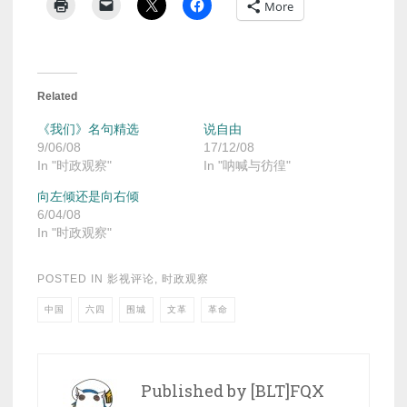
More
Related
《我们》名句精选
说自由
9/06/08
17/12/08
In "时政观察"
In "呐喊与彷徨"
向左倾还是向右倾
6/04/08
In "时政观察"
POSTED IN
影视评论
,
时政观察
中国
六四
围城
文革
革命
Published by
[BLT]FQX