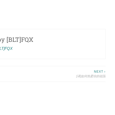
by
[BLT]FQX
[BLT]FQX
NEXT ›
[译]如何热爱你的祖国