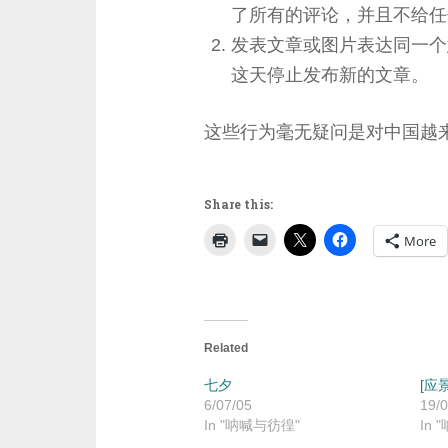
了所有的评论，并且不给任
发表文章或图片表达同一个意思“我
这天停止发布新的文章。
这些行为毫无疑问是对中国越
Share this:
More
Related
七夕
[应
6/07/05
19/0
In "呐喊与彷徨"
In