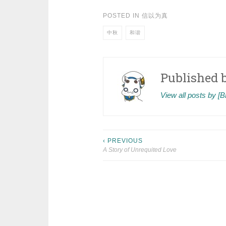
POSTED IN
信以为真
中秋
和谐
Published 
View all posts by 
Post
‹ PREVIOUS
A Story of Unrequited Love
navigation