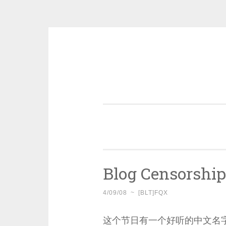
Skip
to
content
一个好的标题，是被GFW照顾的
Blog Censorshi
4/09/08
~
[BLT]FQX
这个节日有一个好听的中文名字