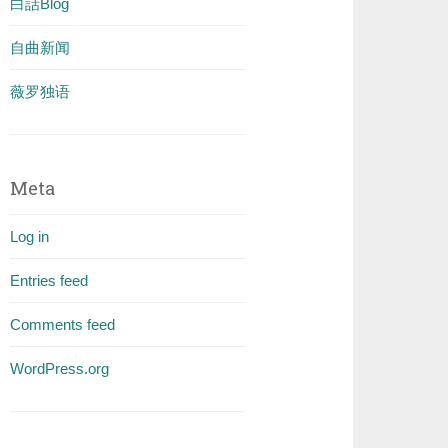
白話Blog
自曲新闻
薇罗独语
Meta
Log in
Entries feed
Comments feed
WordPress.org