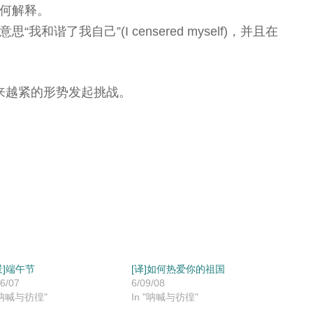
何解释。
和谐了我自己”(I censered myself)，并且在
来越紧的形势发起挑战。
景]端午节
[译]如何热爱你的祖国
6/07
6/09/08
 "呐喊与彷徨"
In "呐喊与彷徨"