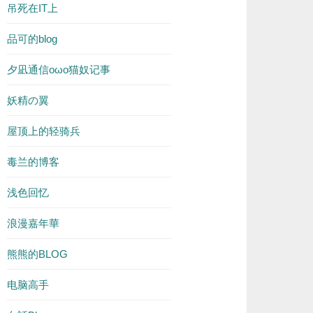
吊死在IT上
品可的blog
夕凪通信oωo猫奴记事
妖精の翼
屋顶上的轻骑兵
毒兰的博客
浅色回忆
浪漫嘉年華
熊熊的BLOG
电脑高手