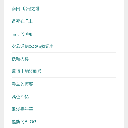
南闲::启程之绯
吊死在IT上
品可的blog
夕凪通信oωo猫奴记事
妖精の翼
屋顶上的轻骑兵
毒兰的博客
浅色回忆
浪漫嘉年華
熊熊的BLOG