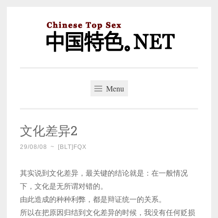
Skip
to
content
中国特色。NET
一个好的标题，是被GFW照顾的开始。
Menu
文化差异2
29/08/08
~
[BLT]FQX
其实说到文化差异，最关键的结论就是：在一般情况
下，文化是无所谓对错的。
由此造成的种种利弊，都是辩证统一的关系。
所以在把原因归结到文化差异的时候，我没有任何贬损