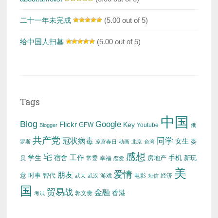
二十一年未完成
(5.00 out of 5)
给中国人扫墓
(5.00 out of 5)
Tags
中国
Blog
Google
Flickr
Key
GFW
Youtube
Blogger
俄
共产党
冠状病毒
同学
女生
委
罗斯
凉宫春日
动画
北京
台湾
感想
宅
工作
学生
宿舍
房地产
手机
新玩
员
常委
幸福
恋爱
美
爱情
朋友
意
时事
智代
游戏
电影
经济
武大
武汉
短信
国
贸易战
金融
香港
考试
郭文贵