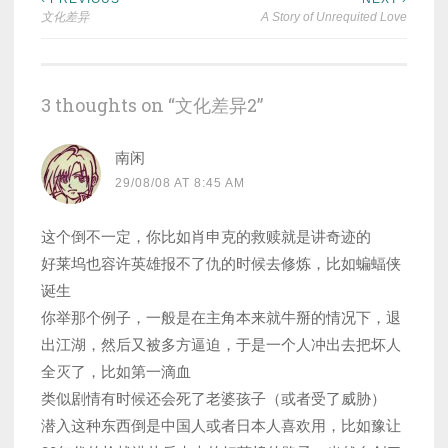
Post
文化差异
A Story of Unrequited Love
navigation
3 thoughts on “
文化差异2
”
南闲
29/08/08 AT 8:45 AM
这个倒不一定，你比如肖申克的救赎就是讲奇迹的
好莱坞也容许英雄报不了仇的时候去修炼，比如蝙蝠侠
诞生
你举那个例子，一般是在主角本来就牛掰的情况下，退
出江湖，然后又被多方逼迫，于是一个人冲出去把坏人
全灭了，比如第一滴血
类似剧情有时候还会死了老婆孩子（或者受了威胁）
潜入这种东西倒是中国人或者日本人喜欢用，比如豫让