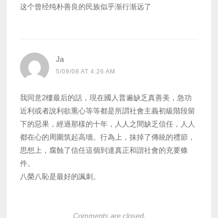
这个曾经纯朴善良的民族似乎渐行渐远了
Ja
5/09/08 AT 4:26 AM
我同意2樓最后的話，現在國人普遍缺乏真善美，急功
近利或者說利欲熏心等等都是所謂社會主義初級階段留
下的惡果，經過那樣的十年，人人之間缺乏信任，人人
都在心的周圍筑起高墻。行為上，抹掉了傳統的禮節，
思想上，腐蝕了信任這個到達真正和諧社會的充要條
件。
八榮八恥是最好的諷刺。
Comments are closed.