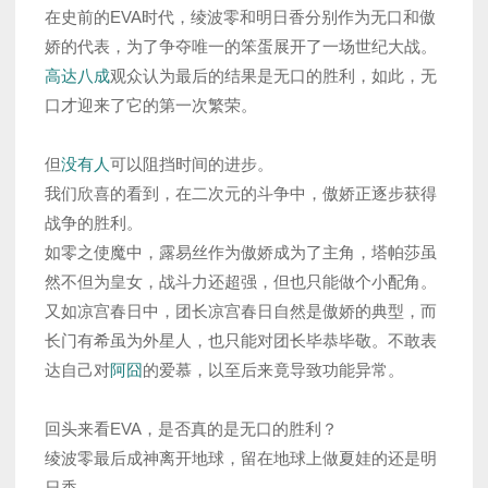
在史前的EVA时代，绫波零和明日香分别作为无口和傲
娇的代表，为了争夺唯一的笨蛋展开了一场世纪大战。
高达八成
观众认为最后的结果是无口的胜利，如此，无
口才迎来了它的第一次繁荣。
但
没有人
可以阻挡时间的进步。
我们欣喜的看到，在二次元的斗争中，傲娇正逐步获得
战争的胜利。
如零之使魔中，露易丝作为傲娇成为了主角，塔帕莎虽
然不但为皇女，战斗力还超强，但也只能做个小配角。
又如凉宫春日中，团长凉宫春日自然是傲娇的典型，而
长门有希虽为外星人，也只能对团长毕恭毕敬。不敢表
达自己对
阿囧
的爱慕，以至后来竟导致功能异常。
回头来看EVA，是否真的是无口的胜利？
绫波零最后成神离开地球，留在地球上做夏娃的还是明
日香。