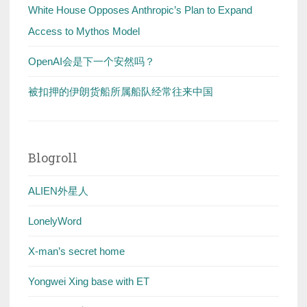
White House Opposes Anthropic’s Plan to Expand
Access to Mythos Model
OpenAI会是下一个安然吗？
被扣押的伊朗货船所属船队经常往来中国
Blogroll
ALIEN外星人
LonelyWord
X-man’s secret home
Yongwei Xing base with ET