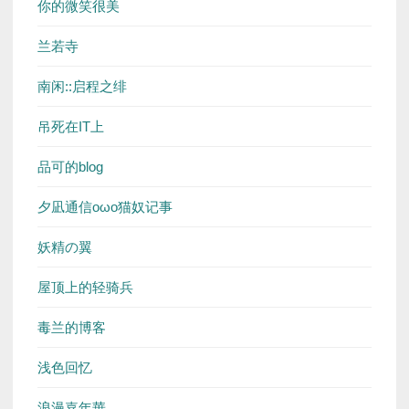
你的微笑很美
兰若寺
南闲::启程之绯
吊死在IT上
品可的blog
夕凪通信oωo猫奴记事
妖精の翼
屋顶上的轻骑兵
毒兰的博客
浅色回忆
浪漫嘉年華