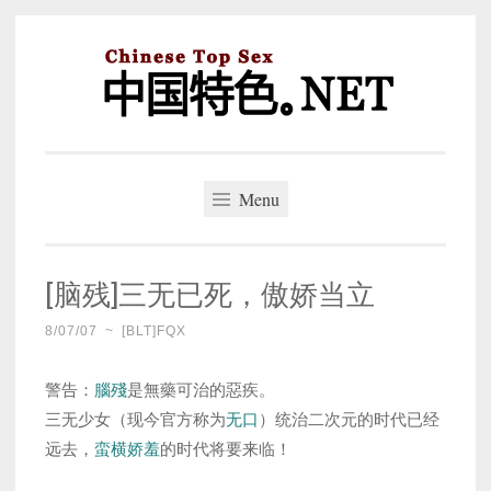
Skip
to
content
中国特色。NET
一个好的标题，是被GFW照顾的开始。
Menu
[脑残]三无已死，傲娇当立
8/07/07
~
[BLT]FQX
警告：
腦殘
是無藥可治的惡疾。
三无少女（现今官方称为
无口
）统治二次元的时代已经
远去，
蛮横娇羞
的时代将要来临！