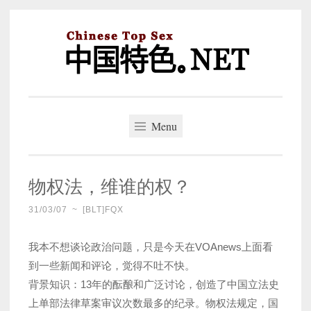
Skip
to
content
中国特色。NET
一个好的标题，是被GFW照顾的开始。
Menu
物权法，维谁的权？
31/03/07
~
[BLT]FQX
我本不想谈论政治问题，只是今天在VOAnews上面看
到一些新闻和评论，觉得不吐不快。
背景知识：13年的酝酿和广泛讨论，创造了中国立法史
上单部法律草案审议次数最多的纪录。物权法规定，国