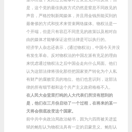
是，这个党的最佳执政方式仍然是窒息不同政见的
声音，严格控制新闻媒体，并且用金钱所能买到的
最奢侈的方式和技术来管束网络媒体。物权法是一
个开端，但是只有容忍不同意见的政策以及相对自
由的媒体才能够保证这些法律是可以执行的。
经济学人杂志还表示，(通过物权法)，中国今天并没
有发生革命。反对物权法的中国左派有充足的理由
来忧虑通过物权法之后中国会走向什么局面。他们
认为这部法律将强化那些把国家资产转化为个人私
有财产的腐败官员的地位。他们也意识到，这部法
律的所有细节都和这个共产主义政府格格不入。
在人民大会堂里打盹的人大代表们所没有想到的
是，他们在三月份启动了一个过程，在将来的某一
天将会彻底改变这个国家。
前中共中央政治局政治秘书，因为六四而被关进监
狱的鲍彤认为物权法具有一定的启蒙意义。鲍彤认