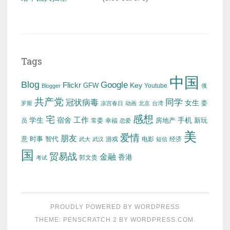
Tags
中国
Blog
Google
Flickr
Key
GFW
Youtube
Blogger
俄
共产党
冠状病毒
同学
女生
委
罗斯
凉宫春日
动画
北京
台湾
感想
宅
工作
学生
宿舍
房地产
手机
新玩
员
常委
幸福
恋爱
美
爱情
朋友
意
时事
智代
游戏
电影
经济
武大
武汉
短信
国
贸易战
金融
香港
考试
郭文贵
PROUDLY POWERED BY WORDPRESS
THEME: PENSCRATCH 2 BY
WORDPRESS.COM
.