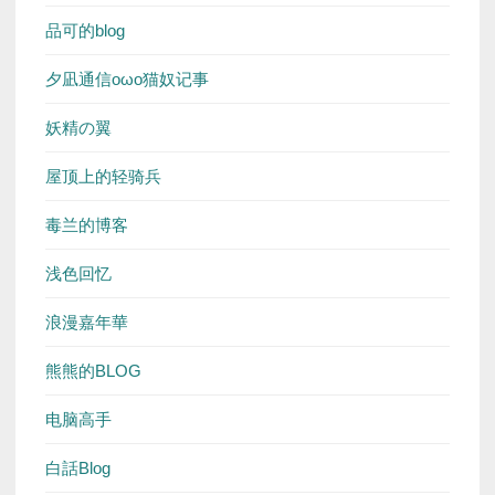
品可的blog
夕凪通信oωo猫奴记事
妖精の翼
屋顶上的轻骑兵
毒兰的博客
浅色回忆
浪漫嘉年華
熊熊的BLOG
电脑高手
白話Blog