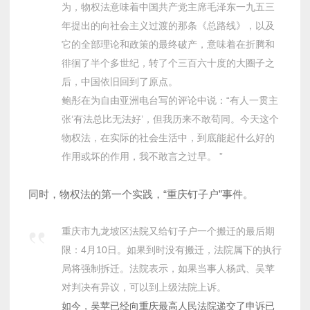
为，物权法意味着中国共产党主席毛泽东一九五三
年提出的向社会主义过渡的那条《总路线》，以及
它的全部理论和政策的最终破产，意味着在折腾和
徘徊了半个多世纪，转了个三百六十度的大圈子之
后，中国依旧回到了原点。
鲍彤在为自由亚洲电台写的评论中说：“有人一贯主
张‘有法总比无法好’，但我历来不敢苟同。今天这个
物权法，在实际的社会生活中，到底能起什么好的
作用或坏的作用，我不敢言之过早。 ”
同时，物权法的第一个实践，“重庆钉子户”事件。
重庆市九龙坡区法院又给钉子户一个搬迁的最后期
限：4月10日。如果到时没有搬迁，法院属下的执行
局将强制拆迁。法院表示，如果当事人杨武、吴苹
对判决有异议，可以到上级法院上诉。
如今，吴苹已经向重庆最高人民法院递交了申诉已