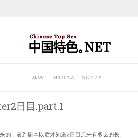
中国特色。NET
开始。
ABOUT
ARCHIVES
智代アフター
r2日目.part.1
出来的，看到剧本以后才知道2日目原来有多么的长。