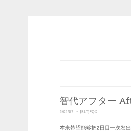
Skip
to
content
一个好的标题，是被GFW照顾的
智代アフター Afte
6/02/07
~
[BLT]FQX
本来希望能够把2日目一次发