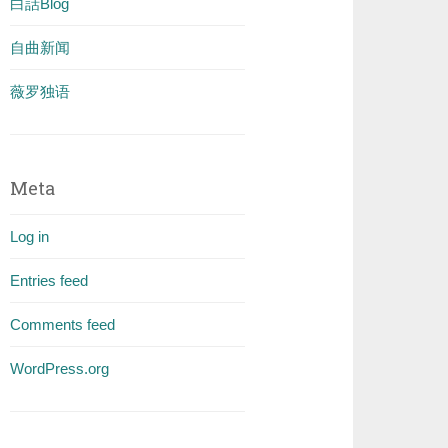
白話Blog
自曲新闻
薇罗独语
Meta
Log in
Entries feed
Comments feed
WordPress.org