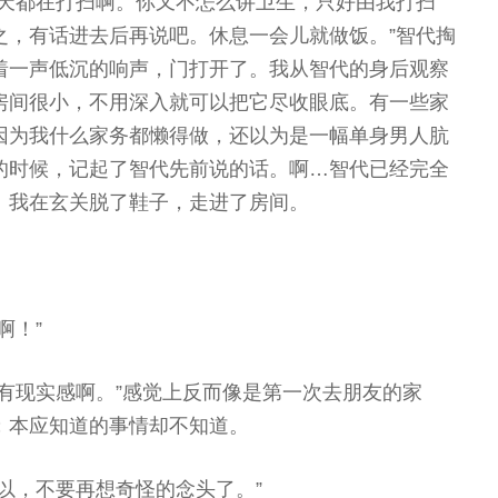
每天都在打扫啊。你又不怎么讲卫生，只好由我打扫
之，有话进去后再说吧。休息一会儿就做饭。”智代掏
着一声低沉的响声，门打开了。我从智代的身后观察
房间很小，不用深入就可以把它尽收眼底。有一些家
因为我什么家务都懒得做，还以为是一幅单身男人肮
的时候，记起了智代先前说的话。啊…智代已经完全
。我在玄关脱了鞋子，走进了房间。
啊！”
有现实感啊。”感觉上反而像是第一次去朋友的家
；本应知道的事情却不知道。
以，不要再想奇怪的念头了。”