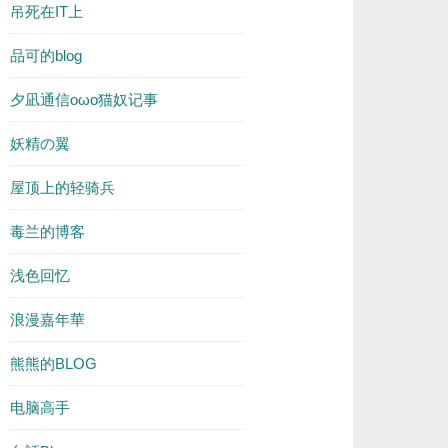
吊死在IT上
品可的blog
夕凪通信oωo猫奴记事
妖精の翼
屋顶上的轻骑兵
毒兰的博客
浅色回忆
浪漫嘉年華
熊熊的BLOG
电脑高手