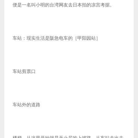
便是一名叫小明的台湾网友去日本拍的凉宫考据。
车站：现实生活是阪急电车的［甲阳园站］
车站剪票口
车站外的道路
楼梯，从这里开始就是无止尽的上坡路，从车站走出去