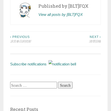
Published by
[BLT]FQX
View all posts by [BLT]FQX
Post
‹ PREVIOUS
NEXT ›
凉宫春日的忧郁
清理旧物
navigation
Subscribe notifications
Search
for:
Recent Posts