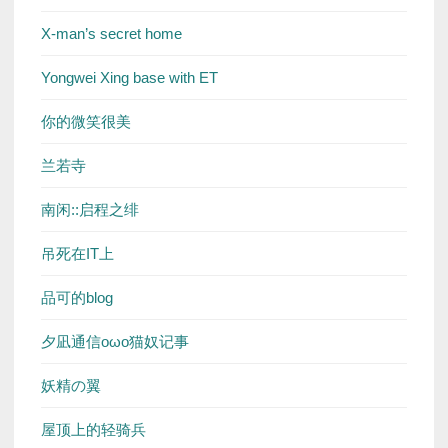
X-man’s secret home
Yongwei Xing base with ET
你的微笑很美
兰若寺
南闲::启程之绯
吊死在IT上
品可的blog
夕凪通信oωo猫奴记事
妖精の翼
屋顶上的轻骑兵