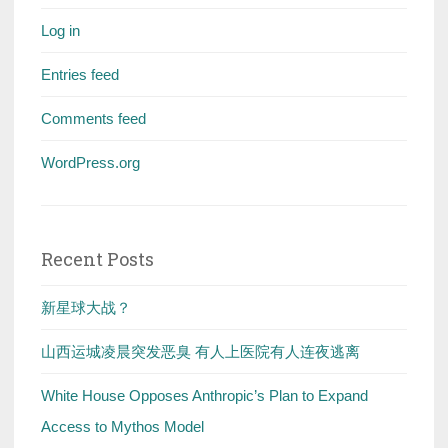
Log in
Entries feed
Comments feed
WordPress.org
Recent Posts
新星球大战？
山西运城凌晨突发恶臭 有人上医院有人连夜逃离
White House Opposes Anthropic’s Plan to Expand
Access to Mythos Model