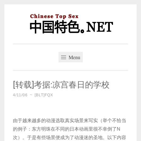
Skip
to
content
中国特色。NET
一个好的标题，是被GFW照顾的开始。
Menu
[转载]考据:凉宫春日的学校
4/11/06
~
[BLT]FQX
由于越来越多的动漫选取真实场景来写实（举个不恰当
的例子：东方明珠在不同的日本动画里很不幸倒了N
次）。于是有些场景便成为了动漫迷的圣地。以下内容