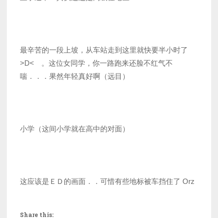
最辛苦的一段上坡，从车站走到这里就快要半小时了
>D< 。这位女同学，你一路跑来还脸不红气不
喘．．．果然年轻真好啊（远目）
小学（这间小学就在高中的对面）
这应该是ＥＤ的画面．．可惜有些地标被车挡住了 Orz
Share this: