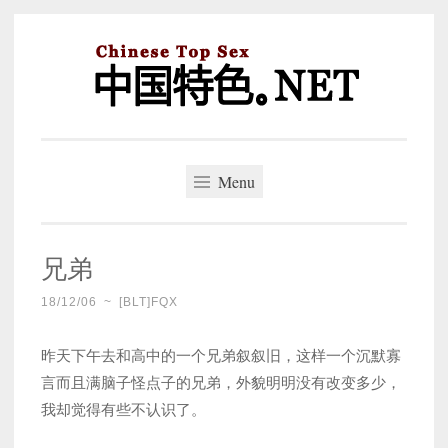
Skip
to
content
中国特色。NET
一个好的标题，是被GFW照顾的开始。
Menu
兄弟
18/12/06
~
[BLT]FQX
昨天下午去和高中的一个兄弟叙叙旧，这样一个沉默寡
言而且满脑子怪点子的兄弟，外貌明明没有改变多少，
我却觉得有些不认识了。