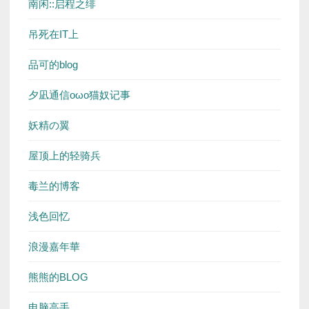
南闲::启程之绯
吊死在IT上
品可的blog
夕凪通信oωo猫奴记事
妖精の翼
屋顶上的轻骑兵
毒兰的博客
浅色回忆
浪漫嘉年華
熊熊的BLOG
电脑高手