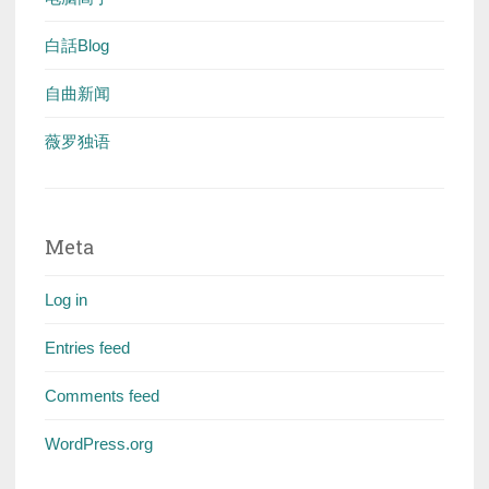
白話Blog
自曲新闻
薇罗独语
Meta
Log in
Entries feed
Comments feed
WordPress.org