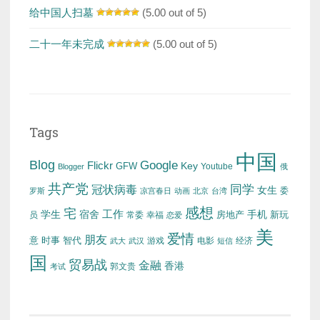
给中国人扫墓
(5.00 out of 5)
二十一年未完成
(5.00 out of 5)
Tags
中国
Blog
Google
Flickr
Key
GFW
Youtube
Blogger
俄
共产党
冠状病毒
同学
女生
委
罗斯
凉宫春日
动画
北京
台湾
感想
宅
工作
学生
宿舍
房地产
手机
新玩
员
常委
幸福
恋爱
美
爱情
朋友
意
时事
智代
游戏
电影
经济
武大
武汉
短信
国
贸易战
金融
香港
考试
郭文贵