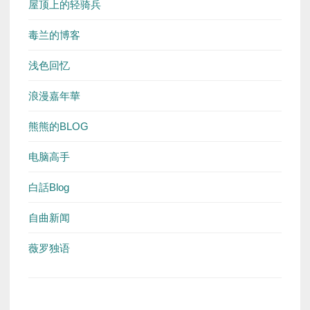
屋顶上的轻骑兵
毒兰的博客
浅色回忆
浪漫嘉年華
熊熊的BLOG
电脑高手
白話Blog
自曲新闻
薇罗独语