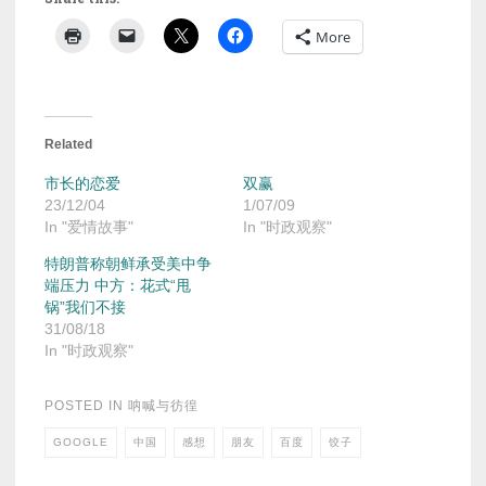
More
Related
市长的恋爱
双赢
23/12/04
1/07/09
In "爱情故事"
In "时政观察"
特朗普称朝鲜承受美中争
端压力 中方：花式“甩
锅”我们不接
31/08/18
In "时政观察"
POSTED IN
呐喊与彷徨
GOOGLE
中国
感想
朋友
百度
饺子