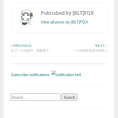
Published by
[BLT]FQX
View all posts by [BLT]FQX
Post
‹ PREVIOUS
NEXT ›
过了一个光棍节，我被甩了
一个自称是初恋中的哲人
navigation
Subscribe notifications
Search
for: