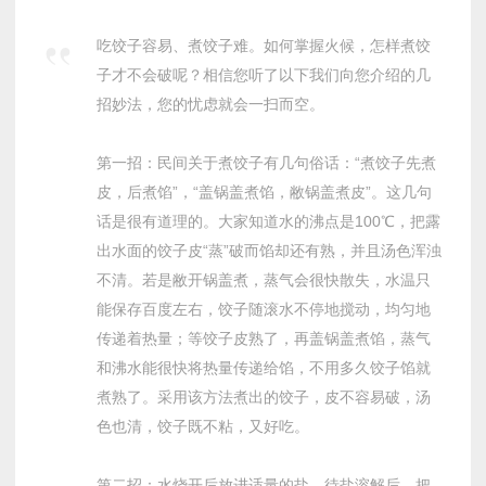
吃饺子容易、煮饺子难。如何掌握火候，怎样煮饺
子才不会破呢？相信您听了以下我们向您介绍的几
招妙法，您的忧虑就会一扫而空。
第一招：民间关于煮饺子有几句俗话：“煮饺子先煮
皮，后煮馅”，“盖锅盖煮馅，敝锅盖煮皮”。这几句
话是很有道理的。大家知道水的沸点是100℃，把露
出水面的饺子皮“蒸”破而馅却还有熟，并且汤色浑浊
不清。若是敝开锅盖煮，蒸气会很快散失，水温只
能保存百度左右，饺子随滚水不停地搅动，均匀地
传递着热量；等饺子皮熟了，再盖锅盖煮馅，蒸气
和沸水能很快将热量传递给馅，不用多久饺子馅就
煮熟了。采用该方法煮出的饺子，皮不容易破，汤
色也清，饺子既不粘，又好吃。
第二招：水烧开后放进适量的盐，待盐溶解后，把