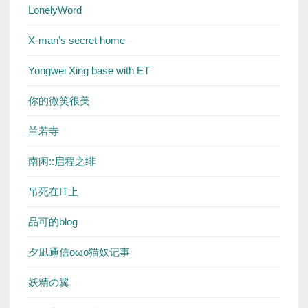
LonelyWord
X-man’s secret home
Yongwei Xing base with ET
你的微笑很美
兰若寺
南闲::启程之绯
吊死在IT上
品可的blog
夕凪通信oωo猫奴记事
妖精の翼