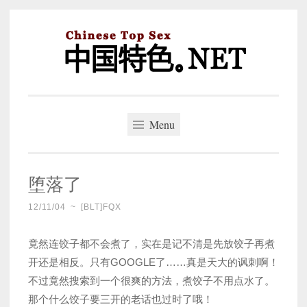
Skip
to
content
中国特色。NET
一个好的标题，是被GFW照顾的开始。
Menu
堕落了
12/11/04
~
[BLT]FQX
竟然连饺子都不会煮了，实在是记不清是先放饺子再煮
开还是相反。只有GOOGLE了……真是天大的讽刺啊！
不过竟然搜索到一个很爽的方法，煮饺子不用点水了。
那个什么饺子要三开的老话也过时了哦！