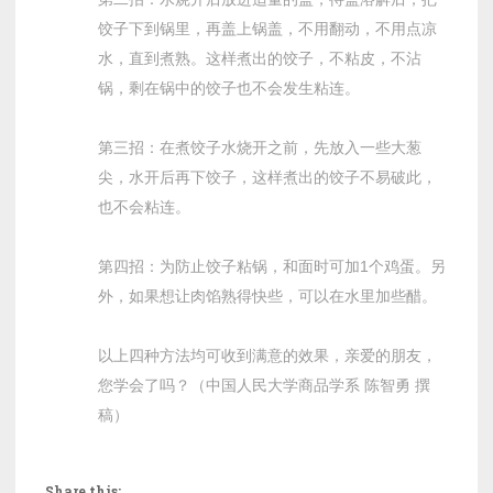
饺子下到锅里，再盖上锅盖，不用翻动，不用点凉
水，直到煮熟。这样煮出的饺子，不粘皮，不沾
锅，剩在锅中的饺子也不会发生粘连。
第三招：在煮饺子水烧开之前，先放入一些大葱
尖，水开后再下饺子，这样煮出的饺子不易破此，
也不会粘连。
第四招：为防止饺子粘锅，和面时可加1个鸡蛋。另
外，如果想让肉馅熟得快些，可以在水里加些醋。
以上四种方法均可收到满意的效果，亲爱的朋友，
您学会了吗？（中国人民大学商品学系 陈智勇 撰
稿）
Share this: