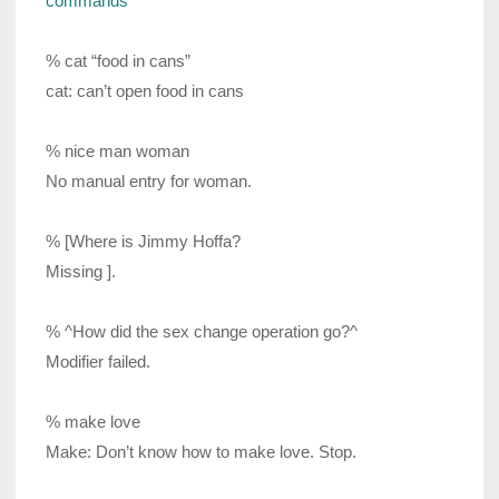
commands
% cat “food in cans”
cat: can’t open food in cans
% nice man woman
No manual entry for woman.
% [Where is Jimmy Hoffa?
Missing ].
% ^How did the sex change operation go?^
Modifier failed.
% make love
Make: Don’t know how to make love. Stop.