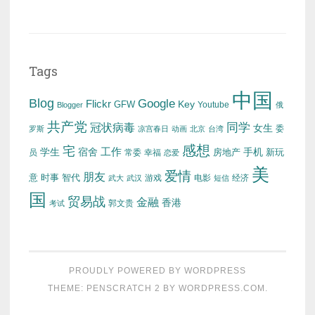
Tags
中国
Blog
Google
Flickr
Key
GFW
Youtube
Blogger
俄
共产党
冠状病毒
同学
女生
委
罗斯
凉宫春日
动画
北京
台湾
感想
宅
工作
学生
宿舍
房地产
手机
新玩
员
常委
幸福
恋爱
美
爱情
朋友
意
时事
智代
游戏
电影
经济
武大
武汉
短信
国
贸易战
金融
香港
考试
郭文贵
PROUDLY POWERED BY WORDPRESS
THEME: PENSCRATCH 2 BY
WORDPRESS.COM
.