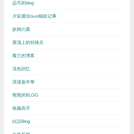
品可的blog
夕凪通信oωo猫奴记事
妖精の翼
屋顶上的轻骑兵
毒兰的博客
浅色回忆
浪漫嘉年華
熊熊的BLOG
电脑高手
白話Blog