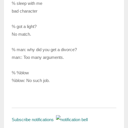
% sleep with me
bad character
% got a light?
No match.
% man: why did you get a divorce?
man:: Too many arguments.
% %blow
%blow: No such job.
Subscribe notifications