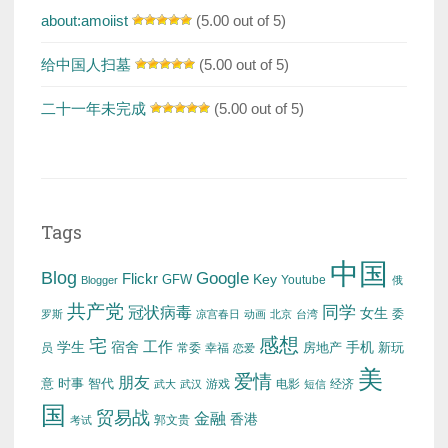
about:amoiist
(5.00 out of 5)
给中国人扫墓
(5.00 out of 5)
二十一年未完成
(5.00 out of 5)
Tags
中国
Blog
Google
Flickr
Key
GFW
Youtube
Blogger
俄
共产党
冠状病毒
同学
女生
委
罗斯
凉宫春日
动画
北京
台湾
感想
宅
工作
学生
宿舍
房地产
手机
新玩
员
常委
幸福
恋爱
美
爱情
朋友
意
时事
智代
游戏
电影
经济
武大
武汉
短信
国
贸易战
金融
香港
考试
郭文贵