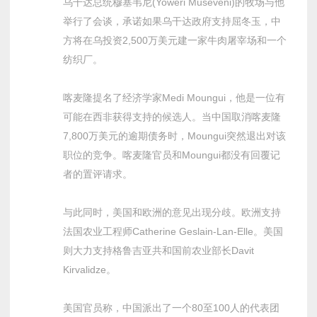
乌干达总统穆塞韦尼(Yoweri Museveni)的牧场与他
举行了会谈，承诺如果乌干达政府支持屈冬玉，中
方将在乌投资2,500万美元建一家牛肉屠宰场和一个
纺织厂。
喀麦隆提名了经济学家Medi Moungui，他是一位有
可能在西非获得支持的候选人。当中国取消喀麦隆
7,800万美元的逾期债务时，Moungui突然退出对该
职位的竞争。喀麦隆官员和Moungui都没有回覆记
者的置评请求。
与此同时，美国和欧洲的意见出现分歧。欧洲支持
法国农业工程师Catherine Geslain-Lan-Elle。美国
则大力支持格鲁吉亚共和国前农业部长Davit
Kirvalidze。
美国官员称，中国派出了一个80至100人的代表团