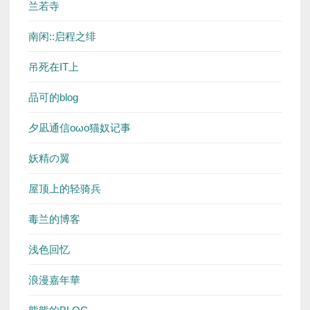
兰若寺
南闲::启程之绯
吊死在IT上
品可的blog
夕凪通信oωo猫奴记事
妖精の翼
屋顶上的轻骑兵
毒兰的博客
浅色回忆
浪漫嘉年華