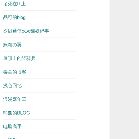
吊死在IT上
品可的blog
夕凪通信oωo猫奴记事
妖精の翼
屋顶上的轻骑兵
毒兰的博客
浅色回忆
浪漫嘉年華
熊熊的BLOG
电脑高手