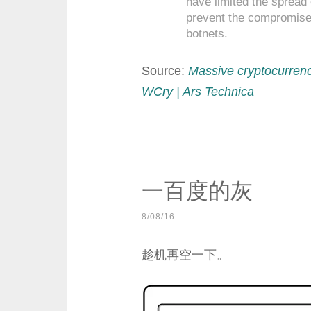
have limited the sprea
prevent the compromised
botnets.
Source:
Massive cryptocurrenc
WCry | Ars Technica
一百度的灰
8/08/16
趁机再空一下。