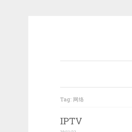
Skip
to
content
一个好的标题，是被GFW照顾的
Tag:
网络
IPTV