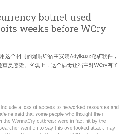
urrency botnet used
loits weeks before WCry
用这个相同的漏洞给宿主安装Adylkuzz挖矿软件，
重复感染。客观上，这个病毒让宿主对WCry有了
include a loss of access to networked resources and
feine said that some people who thought their
n the WannaCry outbreak were in fact hit by the
searcher went on to say this overlooked attack may