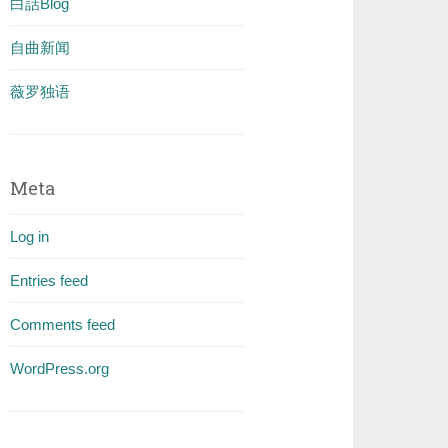
白話Blog
自曲新闻
薇罗独语
Meta
Log in
Entries feed
Comments feed
WordPress.org