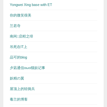
Yongwei Xing base with ET
你的微笑很美
兰若寺
南闲::启程之绯
吊死在IT上
品可的blog
夕凪通信oωo猫奴记事
妖精の翼
屋顶上的轻骑兵
毒兰的博客