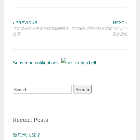
Post
‹ PREVIOUS
NEXT ›
华为禁令拉下中美科技冷战的数字
华为崛起之路伴随着剽窃与不正当
navigation
铁幕
竞争指控
Subscribe notifications
Search
for:
Recent Posts
新星球大战？