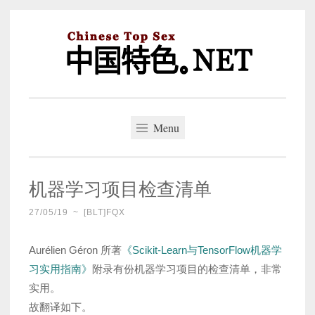
Skip
to
content
中国特色。NET
一个好的标题，是被GFW照顾的开始。
Menu
机器学习项目检查清单
27/05/19
~
[BLT]FQX
Aurélien Géron 所著
《Scikit-Learn与TensorFlow机器学
习实用指南》
附录有份机器学习项目的检查清单，非常
实用。
故翻译如下。