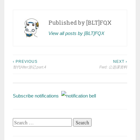
Published by
[BLT]FQX
View all posts by [BLT]FQX
Post
‹ PREVIOUS
NEXT ›
智代After游记.part.4
Fwd: 公选课资料
navigation
Subscribe notifications
Search
for: