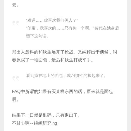
去。
“难道……你喜欢我们俩人？”
“笨蛋，我喜欢的……只有你一个啊。”智代在她身后
留下这句话。
却出人意料的和秋生展开了枪战。又纯粹出于偶然，叫
春原买了一堆面包，最后和秋生打成平手。
看到掉在地上的面包，就习惯性的捡起来了。
FAQ中所谓的如果有买某样东西的话，原来就是面包
啊。
结果下一日就是乱码，只有退出了。
不甘心啊～继续研究ing