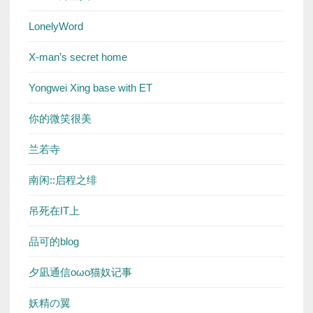
LonelyWord
X-man’s secret home
Yongwei Xing base with ET
你的微笑很美
兰若寺
南闲::启程之绯
吊死在IT上
品可的blog
夕凪通信oωo猫奴记事
妖精の翼